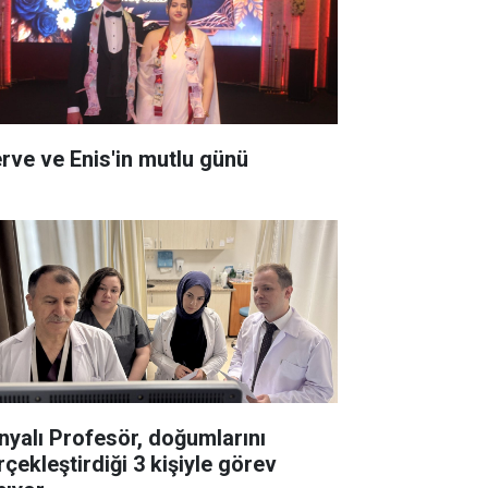
rve ve Enis'in mutlu günü
nyalı Profesör, doğumlarını
rçekleştirdiği 3 kişiyle görev