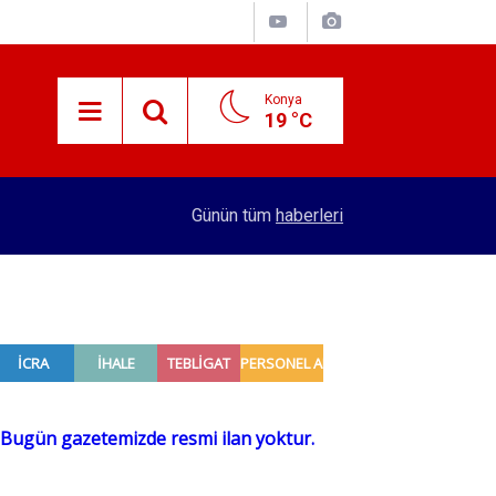
Konya
19 °C
15:38
Konyalı patron 70 bin TL maaşla personel arıyor!
Günün tüm
haberleri