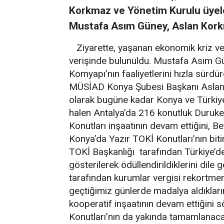
Korkmaz ve Yönetim Kurulu üyele
Mustafa Asım Güney, Aslan Kork
Ziyarette, yaşanan ekonomik kriz ve 
verişinde bulunuldu. Mustafa Asım 
Komyapı’nın faaliyetlerini hızla sürdü
MÜSİAD Konya Şubesi Başkanı Aslan K
olarak bugüne kadar Konya ve Türkiye 
halen Antalya’da 216 konutluk Duruke
Konutları inşaatının devam ettiğini, B
Konya’da Yazır TOKİ Konutları’nın bitiril
TOKİ Başkanlığı tarafından Türkiye’de
gösterilerek ödüllendirildiklerini dile
tarafından kurumlar vergisi rekortmen
geçtiğimiz günlerde madalya aldıkları
kooperatif inşaatının devam ettiğini
Konutları’nın da yakında tamamlanacağı