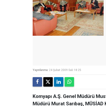
Yayınlanma:
24 Şubat 2009 Salı 18:25
Komyapı A.Ş. Genel Müdürü Musta
Müdürü Murat Sarıbaş, MÜSİAD K