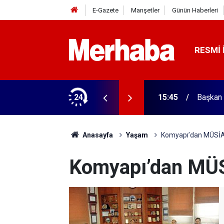
E-Gazete
Manşetler
Günün Haberleri
RESMI 
ğitim Kampüsü'ne ziyaret
24
15:45
Başkan 
Anasayfa
Yaşam
Komyapı’dan MÜSİAD
Komyapı’dan MÜS