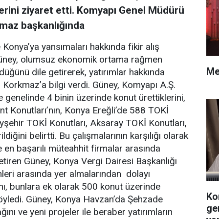
rini ziyaret etti. Komyapı Genel Müdürü
maz başkanlığında
Konya’ya yansımaları hakkında fikir alış
Güney, olumsuz ekonomik ortama rağmen
Me
rdüğünü dile getirerek, yatırımlar hakkında
orkmaz’a bilgi verdi. Güney, Komyapı A.Ş.
genelinde 4 binin üzerinde konut ürettiklerini,
nt Konutları’nın, Konya Ereğli’de 588 TOKİ
eyşehir TOKİ Konutları, Aksaray TOKİ Konutları,
diğini belirtti. Bu çalışmalarının karşılığı olarak
 en başarılı müteahhit firmalar arasında
 getiren Güney, Konya Vergi Dairesi Başkanlığı
leri arasında yer almalarından dolayı
nı, bunlara ek olarak 500 konut üzerinde
Ko
 söyledi. Güney, Konya Havzan’da Şehzade
ge
nı ve yeni projeler ile beraber yatırımların