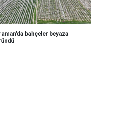
raman'da bahçeler beyaza
ründü