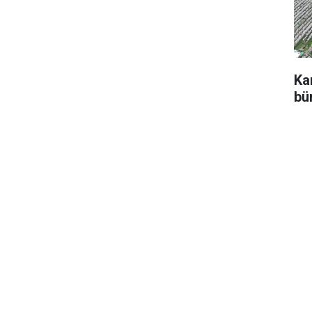
Ka
bü