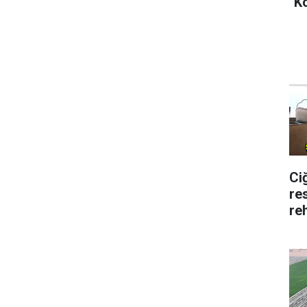
"K
Ci
re
re