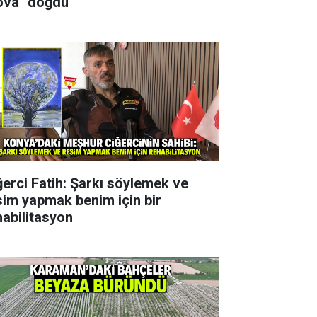
ova" doğdu
ğerci Fatih: Şarkı söylemek ve
sim yapmak benim için bir
habilitasyon