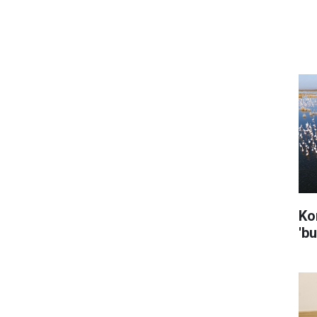
Ko
'bu