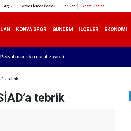
Arşiv
Konya Eleman İlanları
İlan ver
Resmi İlanlar
İLAN
KONYA SPOR
GÜNDEM
İLÇELER
EKONOMI
Pekyatırmacı’dan esnaf ziyareti
’a tebrik
İAD’a tebrik