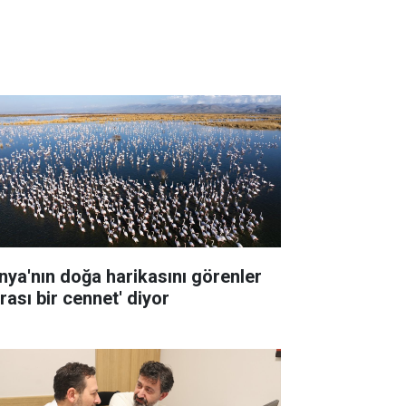
nya'nın doğa harikasını görenler
rası bir cennet' diyor