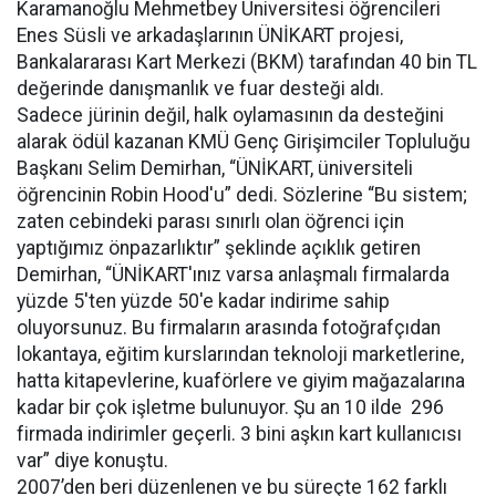
Karamanoğlu Mehmetbey Üniversitesi öğrencileri
Enes Süsli ve arkadaşlarının ÜNİKART projesi,
Bankalararası Kart Merkezi (BKM) tarafından 40 bin TL
değerinde danışmanlık ve fuar desteği aldı.
Sadece jürinin değil, halk oylamasının da desteğini
alarak ödül kazanan KMÜ Genç Girişimciler Topluluğu
Başkanı Selim Demirhan, “ÜNİKART, üniversiteli
öğrencinin Robin Hood'u” dedi. Sözlerine “Bu sistem;
zaten cebindeki parası sınırlı olan öğrenci için
yaptığımız önpazarlıktır” şeklinde açıklık getiren
Demirhan, “ÜNİKART'ınız varsa anlaşmalı firmalarda
yüzde 5'ten yüzde 50'e kadar indirime sahip
oluyorsunuz. Bu firmaların arasında fotoğrafçıdan
lokantaya, eğitim kurslarından teknoloji marketlerine,
hatta kitapevlerine, kuaförlere ve giyim mağazalarına
kadar bir çok işletme bulunuyor. Şu an 10 ilde 296
firmada indirimler geçerli. 3 bini aşkın kart kullanıcısı
var” diye konuştu.
2007’den beri düzenlenen ve bu süreçte 162 farklı