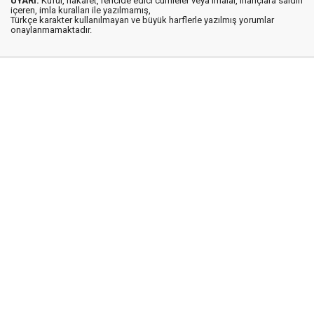
UYARI:
Küfür, hakaret, rencide edici cümleler veya imalar, inançlara saldırı
içeren, imla kuralları ile yazılmamış,
Türkçe karakter kullanılmayan ve büyük harflerle yazılmış yorumlar
onaylanmamaktadır.