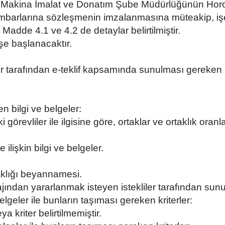
Bölge Makina İmalat ve Donatım Şube Müdürlüğünün H
rlarına sözleşmenin imzalanmasına müteakip, işe ba
Madde 4.1 ve 4.2 de detaylar belirtilmiştir.
şe başlanacaktır.
liler tarafından e-teklif kapsamında sunulması gereken bi
n bilgi ve belgeler:
i görevliler ile ilgisine göre, ortaklar ve ortaklık oran
ilişkin bilgi ve belgeler.
rtaklığı beyannamesi.
ntajından yararlanmak isteyen istekliler tarafından sun
elgeler ile bunların taşıması gereken kriterler:
a kriter belirtilmemiştir.