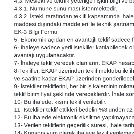
4.3. Mesleki ve teknik yeterliğe ilişkin bilgi ve 
4.3.1. Numune sunulması istenmektedir.
4.3.2. İstekli tarafından teklifi kapsamında ih
maddesi dışındaki maddeleri ile teknik şartnamed
EK-3 Bilgi Formu
5- Ekonomik açıdan en avantajlı teklif sadece fi
6- İhaleye sadece yerli istekliler katılabilecek 
avantajı uygulanacaktır.
7- İhaleye teklif verecek olanların, EKAP hesab
8-Teklifler, EKAP üzerinden teklif mektubu ile i
ve saatine kadar EKAP üzerinden gönderilecekt
9- İstekliler tekliflerini, her bir iş kaleminin mi
teklif birim fiyat şeklinde vereceklerdir. İhale 
10- Bu ihalede, kısmı teklif verilebilir.
11- İstekliler teklif ettikleri bedelin %3’ünden 
12- Bu ihalede elektronik eksiltme yapılmayacak
13- Verilen tekliflerin geçerlilik süresi, ihale 
14- Konsorsiyum olarak ihaleye teklif verilemez