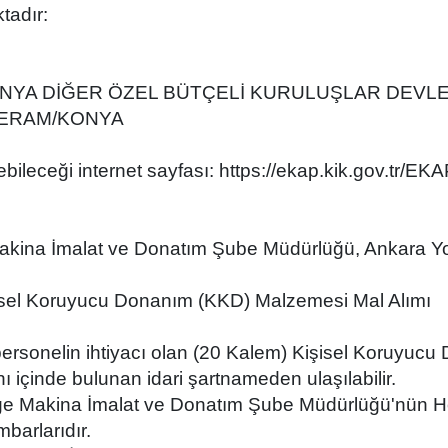
ktadır:
KONYA DİĞER ÖZEL BÜTÇELİ KURULUŞLAR DEVL
: MERAM/KONYA
ebileceği internet sayfası: https://ekap.kik.gov.tr/EKA
es: Makina İmalat ve Donatım Şube Müdürlüğü, Ankar
işisel Koruyucu Donanım (KKD) Malzemesi Mal Alımı
sonelin ihtiyacı olan (20 Kalem) Kişisel Koruyucu 
ı içinde bulunan idari şartnameden ulaşılabilir.
 Bölge Makina İmalat ve Donatım Şube Müdürlüğü'nün
arlarıdır.