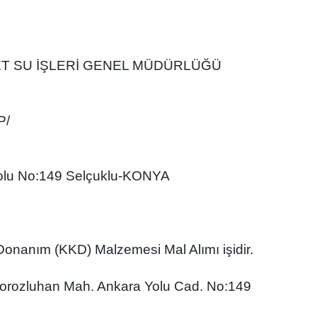
ET SU İŞLERİ GENEL MÜDÜRLÜĞÜ
P/
a Yolu No:149 Selçuklu-KONYA
Donanım (KKD) Malzemesi Mal Alımı işidir.
 Horozluhan Mah. Ankara Yolu Cad. No:149