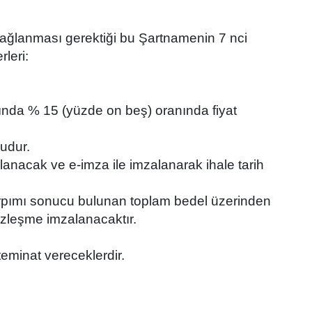
 sağlanması gerektiği bu Şartnamenin 7 nci
leri:
mamında % 15 (yüzde on beş) oranında fiyat
ludur.
rlanacak ve e-imza ile imzalanarak ihale tarih
arın çarpımı sonucu bulunan toplam bedel üzerinden
 sözleşme imzalanacaktır.
teminat vereceklerdir.