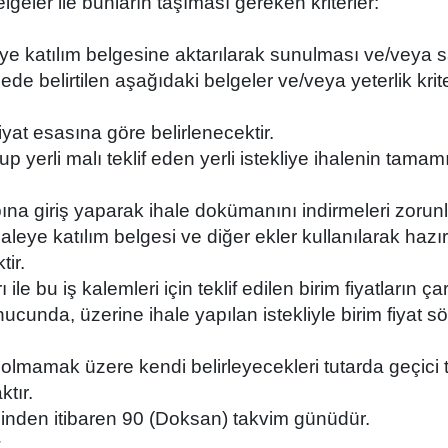
belgeler ile bunların taşıması gereken kriterler:
aleye katılım belgesine aktarılarak sunulması ve/veya
e belirtilen aşağıdaki belgeler ve/veya yeterlik kriter
yat esasına göre belirlenecektir.
olup yerli malı teklif eden yerli istekliye ihalenin ta
ına giriş yaparak ihale dokümanını indirmeleri zorun
haleye katılım belgesi ve diğer ekler kullanılarak hazı
ir.
ktarı ile bu iş kalemleri için teklif edilen birim fiyatl
sonucunda, üzerine ihale yapılan istekliyle birim fiyat
az olmamak üzere kendi belirleyecekleri tutarda geçici 
tır.
tarihinden itibaren 90 (Doksan) takvim günüdür.
.