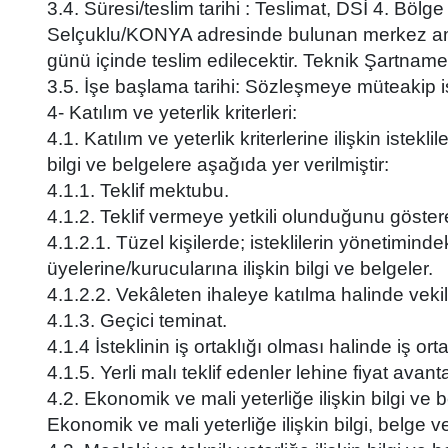
3.4. Süresi/teslim tarihi : Teslimat, DSİ 4. 
Selçuklu/KONYA adresinde bulunan merkez amba
günü içinde teslim edilecektir. Teknik Şartname 
3.5. İşe başlama tarihi: Sözleşmeye müteakip i
4- Katılım ve yeterlik kriterleri:
4.1. Katılım ve yeterlik kriterlerine ilişkin istek
bilgi ve belgelere aşağıda yer verilmiştir:
4.1.1. Teklif mektubu.
4.1.2. Teklif vermeye yetkili olunduğunu göstere
4.1.2.1. Tüzel kişilerde; isteklilerin yönetimindek
üyelerine/kurucularına ilişkin bilgi ve belgeler.
4.1.2.2. Vekâleten ihaleye katılma halinde vekile 
4.1.3. Geçici teminat.
4.1.4 İsteklinin iş ortaklığı olması halinde iş o
4.1.5. Yerli malı teklif edenler lehine fiyat ava
4.2. Ekonomik ve mali yeterliğe ilişkin bilgi ve b
Ekonomik ve mali yeterliğe ilişkin bilgi, belge vey