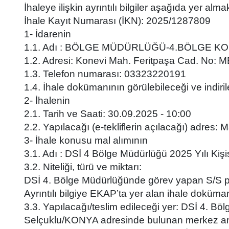
İhaleye ilişkin ayrıntılı bilgiler aşağıda yer alma
İhale Kayıt Numarası (İKN): 2025/1287809
1- İdarenin
1.1. Adı : BÖLGE MÜDÜRLÜĞÜ-4.BÖLGE 
1.2. Adresi: Konevi Mah. Feritpaşa Cad. No
1.3. Telefon numarası: 03323220191
1.4. İhale dokümanının görülebileceği ve indiril
2- İhalenin
2.1. Tarih ve Saati: 30.09.2025 - 10:00
2.2. Yapılacağı (e-tekliflerin açılacağı) adr
3- İhale konusu mal alımının
3.1. Adı : DSİ 4 Bölge Müdürlüğü 2025 Yılı K
3.2. Niteliği, türü ve miktarı:
DSİ 4. Bölge Müdürlüğünde görev yapan S/S per
Ayrıntılı bilgiye EKAP’ta yer alan ihale doküman
3.3. Yapılacağı/teslim edileceği yer: DSİ 4.
Selçuklu/KONYA adresinde bulunan merkez amb