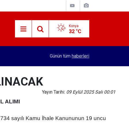
Konya
32 °C
14:22
Bu nasıl asker eğlencesi? Konya'da 1 kişi öldür
Günün tüm
haberleri
LINACAK
Yayın Tarihi:
09 Eylül 2025 Salı 00:01
L ALIMI
 4734 sayılı Kamu İhale Kanununun 19 uncu