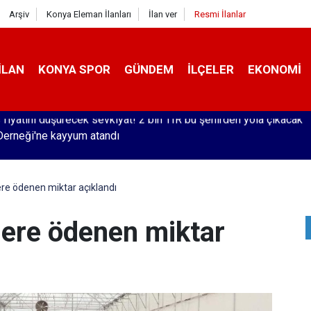
Arşiv
Konya Eleman İlanları
İlan ver
Resmi İlanlar
İLAN
KONYA SPOR
GÜNDEM
İLÇELER
EKONOMI
erneği'ne kayyum atandı
lere ödenen miktar açıklandı
ilere ödenen miktar