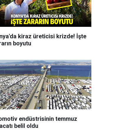
ya'da kiraz üreticisi krizde! İşte
rarın boyutu
omotiv endüstrisinin temmuz
acatı belil oldu