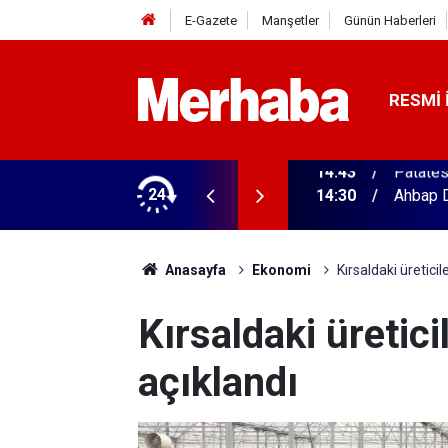
E-Gazete
Manşetler
Günün Haberleri
RESMI 
yat! 2 bin TIR bu şehirden yola çıkacak
24
14:30
Ahbap D
Anasayfa
Ekonomi
Kırsaldaki üretici
Kırsaldaki üretic
açıklandı