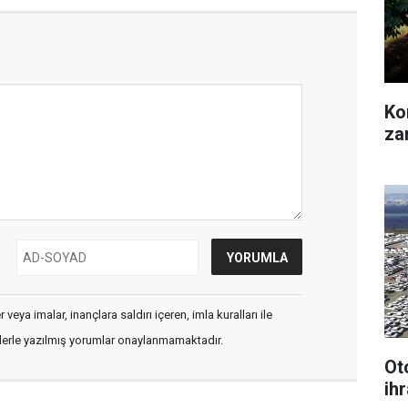
Kon
za
veya imalar, inançlara saldırı içeren, imla kuralları ile
flerle yazılmış yorumlar onaylanmamaktadır.
Ot
ihr