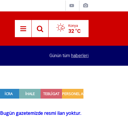
Konya
32 °C
14:26
Küresel gıda fiyatlarında yükseliş
Günün tüm
haberleri