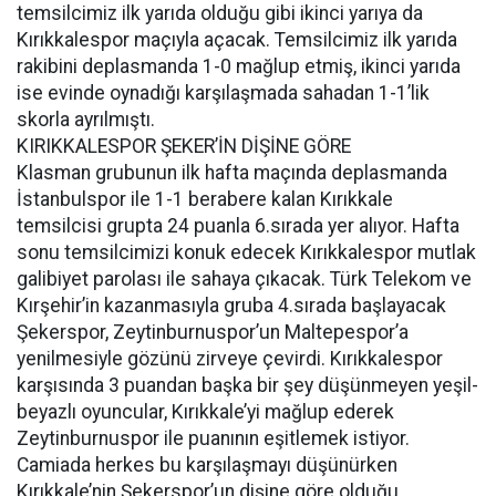
temsilcimiz ilk yarıda olduğu gibi ikinci yarıya da
Kırıkkalespor maçıyla açacak. Temsilcimiz ilk yarıda
rakibini deplasmanda 1-0 mağlup etmiş, ikinci yarıda
ise evinde oynadığı karşılaşmada sahadan 1-1’lik
skorla ayrılmıştı.
KIRIKKALESPOR ŞEKER’İN DİŞİNE GÖRE
Klasman grubunun ilk hafta maçında deplasmanda
İstanbulspor ile 1-1 berabere kalan Kırıkkale
temsilcisi grupta 24 puanla 6.sırada yer alıyor. Hafta
sonu temsilcimizi konuk edecek Kırıkkalespor mutlak
galibiyet parolası ile sahaya çıkacak. Türk Telekom ve
Kırşehir’in kazanmasıyla gruba 4.sırada başlayacak
Şekerspor, Zeytinburnuspor’un Maltepespor’a
yenilmesiyle gözünü zirveye çevirdi. Kırıkkalespor
karşısında 3 puandan başka bir şey düşünmeyen yeşil-
beyazlı oyuncular, Kırıkkale’yi mağlup ederek
Zeytinburnuspor ile puanının eşitlemek istiyor.
Camiada herkes bu karşılaşmayı düşünürken
Kırıkkale’nin Şekerspor’un dişine göre olduğu