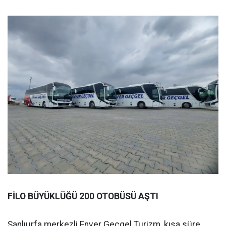
FİLO BÜYÜKLÜĞÜ 200 OTOBÜSÜ AŞTI
Şanlıurfa merkezli Enver Geçgel Turizm, kısa süre