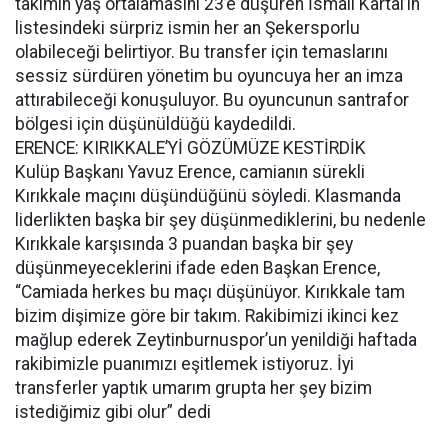
takımın yaş ortalamasını 23’e düşüren İsmail Kartal’ın
listesindeki sürpriz ismin her an Şekersporlu
olabileceği belirtiyor. Bu transfer için temaslarını
sessiz sürdüren yönetim bu oyuncuya her an imza
attırabileceği konuşuluyor. Bu oyuncunun santrafor
bölgesi için düşünüldüğü kaydedildi.
ERENCE: KIRIKKALE’Yİ GÖZÜMÜZE KESTİRDİK
Kulüp Başkanı Yavuz Erence, camianın sürekli
Kırıkkale maçını düşündüğünü söyledi. Klasmanda
liderlikten başka bir şey düşünmediklerini, bu nedenle
Kırıkkale karşısında 3 puandan başka bir şey
düşünmeyeceklerini ifade eden Başkan Erence,
“Camiada herkes bu maçı düşünüyor. Kırıkkale tam
bizim dişimize göre bir takım. Rakibimizi ikinci kez
mağlup ederek Zeytinburnuspor’un yenildiği haftada
rakibimizle puanımızı eşitlemek istiyoruz. İyi
transferler yaptık umarım grupta her şey bizim
istediğimiz gibi olur” dedi