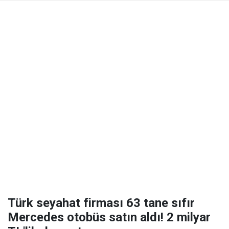
Türk seyahat firması 63 tane sıfır
Mercedes otobüs satın aldı! 2 milyar