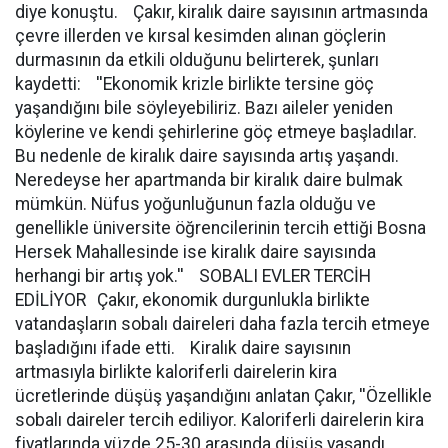
diye konuştu. Çakır, kiralık daire sayısının artmasında
çevre illerden ve kırsal kesimden alınan göçlerin
durmasının da etkili olduğunu belirterek, şunları
kaydetti: ''Ekonomik krizle birlikte tersine göç
yaşandığını bile söyleyebiliriz. Bazı aileler yeniden
köylerine ve kendi şehirlerine göç etmeye başladılar.
Bu nedenle de kiralık daire sayısında artış yaşandı.
Neredeyse her apartmanda bir kiralık daire bulmak
mümkün. Nüfus yoğunluğunun fazla olduğu ve
genellikle üniversite öğrencilerinin tercih ettiği Bosna
Hersek Mahallesinde ise kiralık daire sayısında
herhangi bir artış yok.'' SOBALI EVLER TERCİH
EDİLİYOR Çakır, ekonomik durgunlukla birlikte
vatandaşların sobalı daireleri daha fazla tercih etmeye
başladığını ifade etti. Kiralık daire sayısının
artmasıyla birlikte kaloriferli dairelerin kira
ücretlerinde düşüş yaşandığını anlatan Çakır, ''Özellikle
sobalı daireler tercih ediliyor. Kaloriferli dairelerin kira
fiyatlarında yüzde 25-30 arasında düşüş yaşandı.