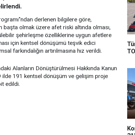
lirlendi.
Programı"ndan derlenen bilgilere göre,
 başta olmak üzere afet riski altında olması,
lebilir şehirleşme özelliklerine uygun afetlere
lması için kentsel dönüşümü teşvik edici
Tü
l farkındalığın artırılmasına hız verildi.
TO
tındaki Alanların Dönüştürülmesi Hakkında Kanun
9 ilde 191 kentsel dönüşüm ve gelişim proje
t edildi.
Ko