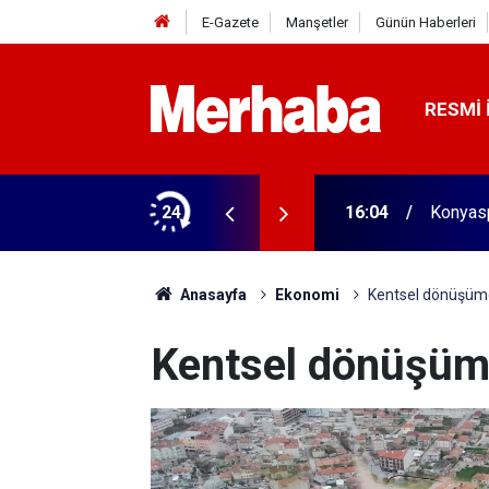
E-Gazete
Manşetler
Günün Haberleri
RESMI 
aldı! 313 beygir motoru var
24
16:04
Konyasp
Anasayfa
Ekonomi
Kentsel dönüşümde
Kentsel dönüşümde