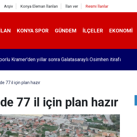
Arşiv
Konya Eleman İlanları
İlan ver
Resmi İlanlar
İLAN
KONYA SPOR
GÜNDEM
İLÇELER
EKONOMI
orlu Kramer'den yıllar sonra Galatasaraylı Osimhen itirafı
 77 il için plan hazır
 77 il için plan hazır