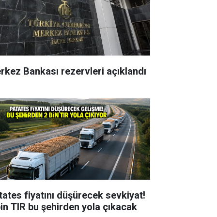
rkez Bankası rezervleri açıklandı
tates fiyatını düşürecek sevkiyat!
bin TIR bu şehirden yola çıkacak