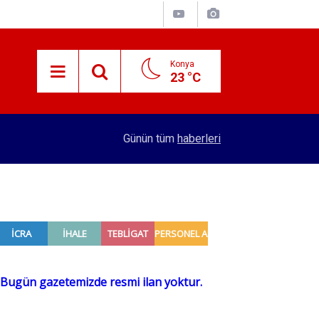
Konya
23 °C
15:29
Merkez Bankası rezervleri açıklandı
Günün tüm
haberleri