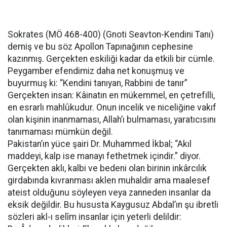
Sokrates (MÖ 468-400) (Gnoti Seavton-Kendini Tanı)
demiş ve bu söz Apollon Tapınağının cephesine
kazınmış. Gerçekten eskiliği kadar da etkili bir cümle.
Peygamber efendimiz daha net konuşmuş ve
buyurmuş ki: “Kendini tanıyan, Rabbini de tanır”
Gerçekten insan: Kâinatın en mükemmel, en çetrefilli,
en esrarlı mahlûkudur. Onun incelik ve niceliğine vakıf
olan kişinin inanmaması, Allah’ı bulmaması, yaratıcısını
tanımaması mümkün değil.
Pakistan’ın yüce şairi Dr. Muhammed İkbal; “Akıl
maddeyi, kalp ise manayı fethetmek içindir.” diyor.
Gerçekten aklı, kalbi ve bedeni olan birinin inkârcılık
girdabında kıvranması aklen muhaldir ama maalesef
ateist olduğunu söyleyen veya zanneden insanlar da
eksik değildir. Bu hususta Kaygusuz Abdal’ın şu ibretli
sözleri akl-ı selîm insanlar için yeterli delildir: