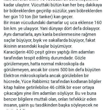
kadar ulaştırır. Vücuttaki bütün kan her beş dakikaya
bir böbreklerden geçirilip süzülür, yani böbreklerden
her gün 10 ton (bir tanker) kan geçer.
Bir insan vücudundaki damarlar uç uca eklense 160
bin km. ye ulaşıyor. Yani dünyayı dört defa dolaşıyor.
Aynı damarlarla, aynı kanla beslenmesine rağmen
saçlar büyüyor, bıyık ve sakallarda büyüyor, fakat
ikisinin arasındaki kaşlar büyümüyor.
Karaciğerin 400 çeşit görev yaptığı ilim adamları
tarafından tespit edilmiş durumdadır. Gözle
görülemeyen, hatta normal mikroskopla da
görülemeyen, ancak bir cismi 500 bin defa büyüten
Elektron mikroskoplarla ancak görülebilen bir
hücrede, Yüce Rabbimiz tarafından kodlanan bilgiler
kitap haline getirilebilse 46 ciltlik bir eser ortaya
çıkacağını yine ilim adamları söylüyor. Bu ve buna
benzer bilgilere muttali olan, onları tefekkür eden
insanın, şairin şu tasdikinden başka söyleyecek ne