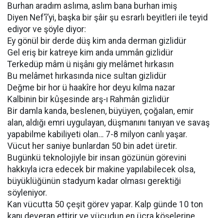
Burhan aradım aslıma, aslım bana burhan imiş
Diyen Nef’î’yi, başka bir şâir şu esrarlı beyitleri ile teyid
ediyor ve şöyle diyor:
Ey gönül bir derde düş kim anda derman gizlidür
Gel eriş bir katreye kim anda ummân gizlidür
Terkedüp mâm ü nişânı giy melâmet hırkasın
Bu melâmet hırkasında nice sultan gizlidür
Değme bir hor ü haakîre hor deyu kılma nazar
Kalbinin bir kûşesinde arş-ı Rahmân gizlidür
Bir damla kanda, beslenen, büyüyen, çoğalan, emir
alan, aldığı emri uygulayan, düşmanını tanıyan ve savaş
yapabilme kabiliyeti olan… 7-8 milyon canlı yaşar.
Vücut her saniye bunlardan 50 bin adet üretir.
Bugünkü teknolojiyle bir insan gözünün görevini
hakkıyla icra edecek bir makine yapılabilecek olsa,
büyüklüğünün stadyum kadar olması gerektiği
söyleniyor.
Kan vücutta 50 çeşit görev yapar. Kalp günde 10 ton
kanı deveran ettirir ve vücudun en ücra köşelerine