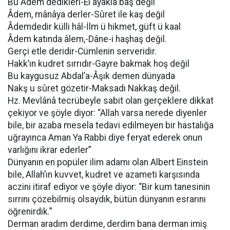
Bu Âdem dedikleri-El ayakla baş değil
Âdem, mânâya derler-Sûret ile kaş değil
Âdemdedir külli hâl-İlm ü hikmet, güft ü kaal
Âdem katında âlem,-Dâne-i haşhaş değil.
Gerçi etle deridir-Cümlenin serveridir.
Hakk’ın kudret sırrıdır-Gayre bakmak hoş değil
Bu kaygusuz Abdal’a-Âşık demen dünyada
Nakş u sûret gözetir-Maksadı Nakkaş değil.
Hz. Mevlânâ tecrübeyle sabit olan gerçeklere dikkat
çekiyor ve şöyle diyor: “Allah varsa nerede diyenler
bile, bir azaba mesela tedavi edilmeyen bir hastalığa
uğrayınca Aman Ya Rabbi diye feryat ederek onun
varlığını ikrar ederler”
Dünyanın en popüler ilim adamı olan Albert Einstein
bile, Allah’ın kuvvet, kudret ve azameti karşısında
aczini itiraf ediyor ve şöyle diyor: “Bir kum tanesinin
sırrını çözebilmiş olsaydık, bütün dünyanın esrarını
öğrenirdik.”
Derman aradım derdime, derdim bana derman imiş