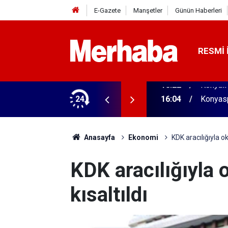
E-Gazete
Manşetler
Günün Haberleri
RESMI 
aldı! 313 beygir motoru var
24
16:04
Konyasp
Anasayfa
Ekonomi
KDK aracılığıyla ok
KDK aracılığıyla 
kısaltıldı