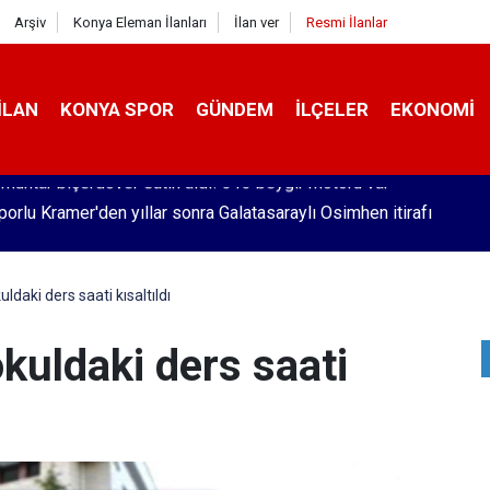
Arşiv
Konya Eleman İlanları
İlan ver
Resmi İlanlar
İLAN
KONYA SPOR
GÜNDEM
İLÇELER
EKONOMI
orlu Kramer'den yıllar sonra Galatasaraylı Osimhen itirafı
uldaki ders saati kısaltıldı
okuldaki ders saati