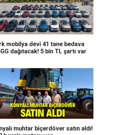
rk mobilya devi 41 tane bedava
GG dağıtacak! 5 bin TL şartı var
nyalı muhtar biçerdöver satın aldı!