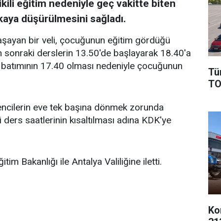
ili eğitim nedeniyle geç vakitte biten
ikaya düşürülmesini sağladı.
aşayan bir veli, çocuğunun eğitim gördüğü
en sonraki derslerin 13.50'de başlayarak 18.40'a
batımının 17.40 olması nedeniyle çocuğunun
Tü
TO
rencilerin eve tek başına dönmek zorunda
ibi ders saatlerinin kısaltılması adına KDK'ye
tim Bakanlığı ile Antalya Valiliğine iletti.
Ko