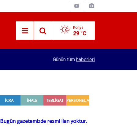
Konya
29 °C
15:29
Merkez Bankası rezervleri açıklandı
Günün tüm
haberleri