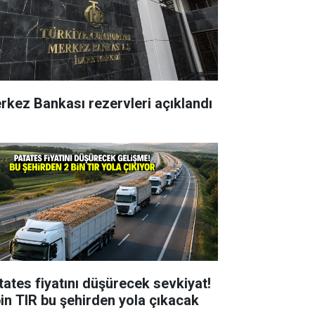
rkez Bankası rezervleri açıklandı
tates fiyatını düşürecek sevkiyat!
bin TIR bu şehirden yola çıkacak