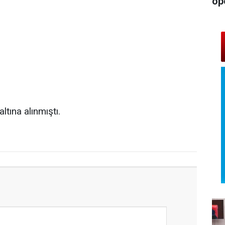
op
ına alınmıştı.