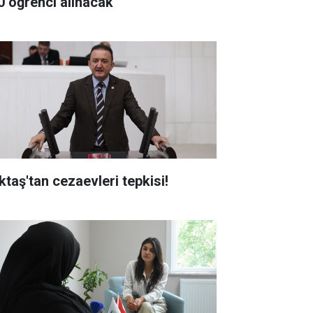
0 öğrenci alınacak
ktaş'tan cezaevleri tepkisi!