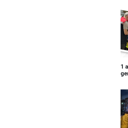
1 
ger