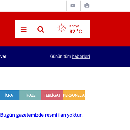
Konya
32 °C
15:29
Merkez Bankası rezervleri açıklandı
Günün tüm
haberleri