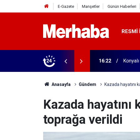
E-Gazete
Manşetler
Günün Haberleri
RESMI 
biçerdöver satın aldı! 313 beygir motoru var
24
16:04
Konyasp
Anasayfa
Gündem
Kazada hayatını k
Kazada hayatını 
toprağa verildi