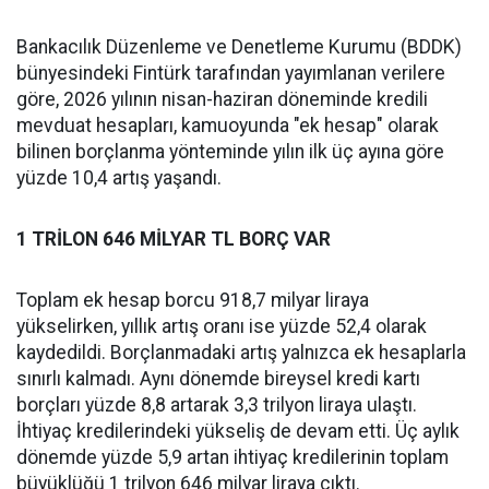
Bankacılık Düzenleme ve Denetleme Kurumu (BDDK)
bünyesindeki Fintürk tarafından yayımlanan verilere
göre, 2026 yılının nisan-haziran döneminde kredili
mevduat hesapları, kamuoyunda "ek hesap" olarak
bilinen borçlanma yönteminde yılın ilk üç ayına göre
yüzde 10,4 artış yaşandı.
1 TRİLON 646 MİLYAR TL BORÇ VAR
Toplam ek hesap borcu 918,7 milyar liraya
yükselirken, yıllık artış oranı ise yüzde 52,4 olarak
kaydedildi. Borçlanmadaki artış yalnızca ek hesaplarla
sınırlı kalmadı. Aynı dönemde bireysel kredi kartı
borçları yüzde 8,8 artarak 3,3 trilyon liraya ulaştı.
İhtiyaç kredilerindeki yükseliş de devam etti. Üç aylık
dönemde yüzde 5,9 artan ihtiyaç kredilerinin toplam
büyüklüğü 1 trilyon 646 milyar liraya çıktı.