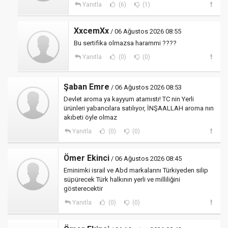
Yanıtla
(6)
(1)
XxcemXx
/ 06 Ağustos 2026 08:55
Bu sertifika olmazsa harammi ????
Yanıtla
(0)
(0)
Şaban Emre
/ 06 Ağustos 2026 08:53
Devlet aroma ya kayyum atamıstı! TC nin Yerli
ürünleri yabancılara satılıyor, İNŞAALLAH aroma nın
akıbeti öyle olmaz
Yanıtla
(0)
(0)
Ömer Ekinci
/ 06 Ağustos 2026 08:45
Eminimki israil ve Abd markalarını Türkiyeden silip
süpürecek Türk halkının yerli ve milliliğini
gösterecektir
Yanıtla
(0)
(0)