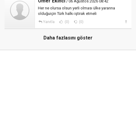
Ömer Ekinci
/ 06 Ağustos 2026 08:42
Her ne olursa olsun yerli olması ülke yararına
olduğuiçin Türk halkı iştirak etmeli
Yanıtla
(0)
(0)
Daha fazlasını göster