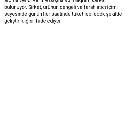
aroma verici ve litre başına 96 miligram kafein
bulunuyor. Şirket, ürünün dengeli ve ferahlatıcı içimi
sayesinde günün her saatinde tüketilebilecek şekilde
geliştirildiğini ifade ediyor.