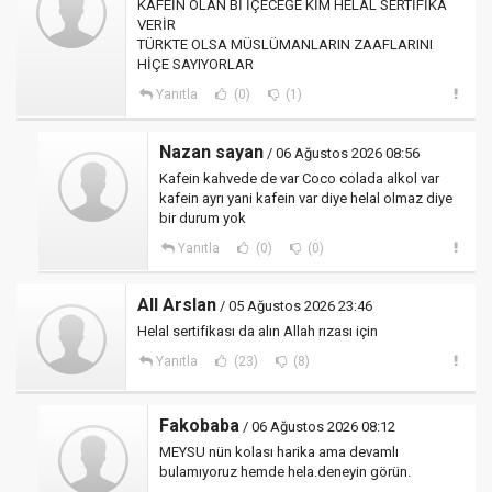
KAFEİN OLAN Bİ İÇECEĞE KİM HELAL SERTİFİKA
VERİR
TÜRKTE OLSA MÜSLÜMANLARIN ZAAFLARINI
HİÇE SAYIYORLAR
Yanıtla
(0)
(1)
Nazan sayan
/ 06 Ağustos 2026 08:56
Kafein kahvede de var Coco colada alkol var
kafein ayrı yani kafein var diye helal olmaz diye
bir durum yok
Yanıtla
(0)
(0)
All Arslan
/ 05 Ağustos 2026 23:46
Helal sertifikası da alın Allah rızası için
Yanıtla
(23)
(8)
Fakobaba
/ 06 Ağustos 2026 08:12
MEYSU nün kolası harika ama devamlı
bulamıyoruz hemde hela.deneyin görün.