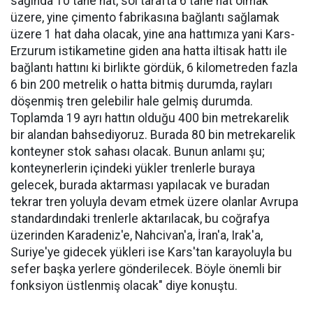
sağında 10 tane hat, sol tarafta 6 tane hat olmak
üzere, yine çimento fabrikasına bağlantı sağlamak
üzere 1 hat daha olacak, yine ana hattımıza yani Kars-
Erzurum istikametine giden ana hatta iltisak hattı ile
bağlantı hattını ki birlikte gördük, 6 kilometreden fazla
6 bin 200 metrelik o hatta bitmiş durumda, rayları
döşenmiş tren gelebilir hale gelmiş durumda.
Toplamda 19 ayrı hattın olduğu 400 bin metrekarelik
bir alandan bahsediyoruz. Burada 80 bin metrekarelik
konteyner stok sahası olacak. Bunun anlamı şu;
konteynerlerin içindeki yükler trenlerle buraya
gelecek, burada aktarması yapılacak ve buradan
tekrar tren yoluyla devam etmek üzere olanlar Avrupa
standardındaki trenlerle aktarılacak, bu coğrafya
üzerinden Karadeniz'e, Nahcivan'a, İran'a, Irak'a,
Suriye'ye gidecek yükleri ise Kars'tan karayoluyla bu
sefer başka yerlere gönderilecek. Böyle önemli bir
fonksiyon üstlenmiş olacak" diye konuştu.