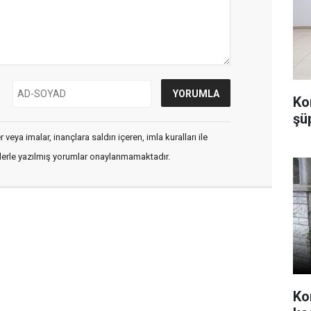
Ko
şü
veya imalar, inançlara saldırı içeren, imla kuralları ile
flerle yazılmış yorumlar onaylanmamaktadır.
Ko