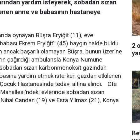
arından yardım isteyerek, sobadan sızan
enen anne ve babasının hastaneye
ıda oynayan Büşra Eryiğit (11), eve
bası Ekrem Eryiğit'i (45) baygın halde buldu.
2 
n ancak başarılı olamayan Büşra, bunun üzerine
ya
rın çağırdığı ambulansla Konya Numune
in, sobadan sızan karbonmonoksit gazından
babasına yardım etmek isterken gazdan etkilenen
Çocuk Hastanesinde tedavi altına alındı. Öte
Mahallesi'ndeki evlerinde sobadan sızan
Nihal Candan (19) ve Esra Yılmaz (21), Konya
Be