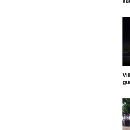
ka
Vi
gü