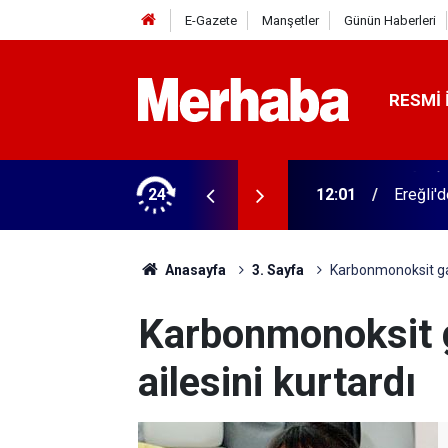
E-Gazete
Manşetler
Günün Haberleri
RESMI 
n imzalar atıldı
24
12:01
Ereğli'
Anasayfa
3. Sayfa
Karbonmonoksit gaz
Karbonmonoksit 
ailesini kurtardı