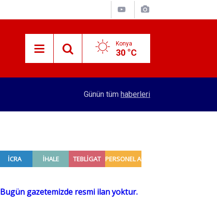
Konya
30 °C
11:53
Konya'da eşik çoktan aşıldı! Vatandaştan 100 lir
Günün tüm
haberleri