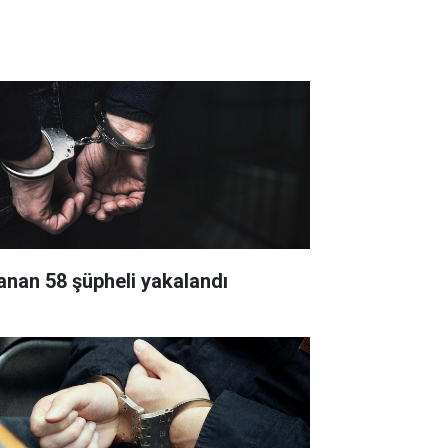
anan 58 şüpheli yakalandı