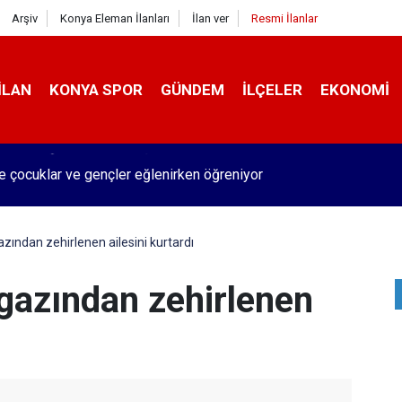
Arşiv
Konya Eleman İlanları
İlan ver
Resmi İlanlar
İLAN
KONYA SPOR
GÜNDEM
İLÇELER
EKONOMI
de çocuklar ve gençler eğlenirken öğreniyor
ından zehirlenen ailesini kurtardı
gazından zehirlenen