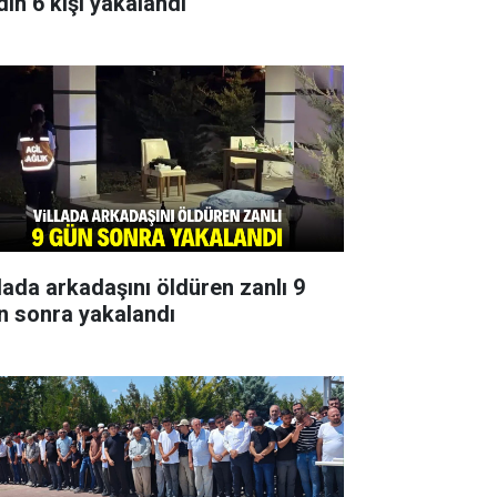
dın 6 kişi yakalandı
llada arkadaşını öldüren zanlı 9
n sonra yakalandı