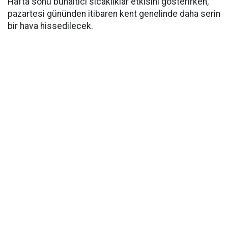
Hafta sonu bunaltıcı sıcaklıklar etkisini gösterirken,
pazartesi gününden itibaren kent genelinde daha serin
bir hava hissedilecek.