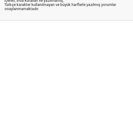
içeren, imla kuralları ile yazılmamış,
Türkçe karakter kullanılmayan ve büyük harflerle yazılmış yorumlar
onaylanmamaktadır.