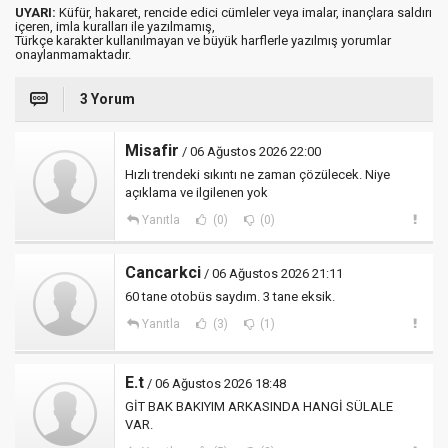
UYARI:
Küfür, hakaret, rencide edici cümleler veya imalar, inançlara saldırı
içeren, imla kuralları ile yazılmamış,
Türkçe karakter kullanılmayan ve büyük harflerle yazılmış yorumlar
onaylanmamaktadır.
3 Yorum
Misafir
/ 06 Ağustos 2026 22:00
Hızlı trendeki sıkıntı ne zaman çözülecek. Niye
açıklama ve ilgilenen yok
Yanıtla
(0)
(0)
Cancarkci
/ 06 Ağustos 2026 21:11
60 tane otobüs saydım. 3 tane eksik.
Yanıtla
(3)
(1)
E.t
/ 06 Ağustos 2026 18:48
GİT BAK BAKIYIM ARKASINDA HANGİ SÜLALE
VAR.