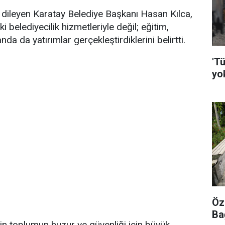
ı dileyen Karatay Belediye Başkanı Hasan Kılca,
ki belediyecilik hizmetleriyle değil; eğitim,
nda da yatırımlar gerçekleştirdiklerini belirtti.
'Tü
yo
Öz
Ba
in toplumun huzur ve güvenliği için büyük