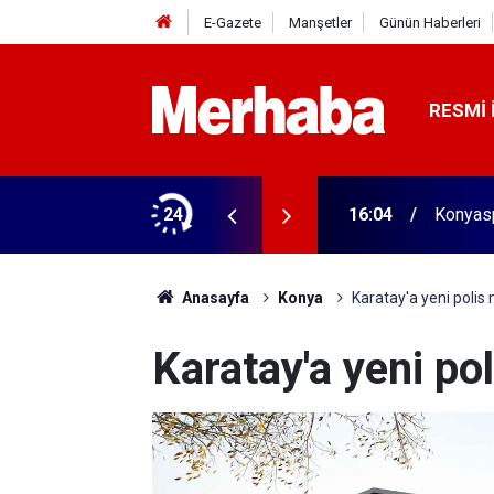
E-Gazete
Manşetler
Günün Haberleri
RESMI 
aldı! 313 beygir motoru var
24
16:04
Konyasp
Anasayfa
Konya
Karatay'a yeni polis
Karatay'a yeni po