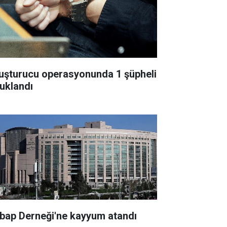
uşturucu operasyonunda 1 şüpheli
tuklandı
bap Derneği'ne kayyum atandı