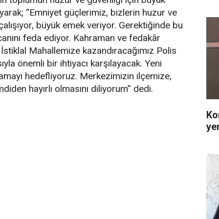
ayarak; “Emniyet güçlerimiz, bizlerin huzur ve
alışıyor, büyük emek veriyor. Gerektiğinde bu
 canını feda ediyor. Kahraman ve fedakâr
 İstiklal Mahallemize kazandıracağımız Polis
yla önemli bir ihtiyacı karşılayacak. Yeni
mayı hedefliyoruz. Merkezimizin ilçemize,
diden hayırlı olmasını diliyorum” dedi.
Ko
ye