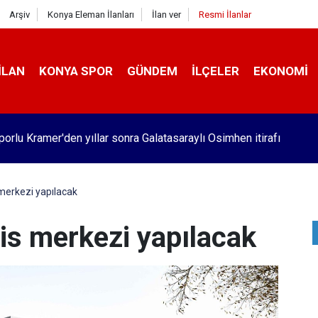
Arşiv
Konya Eleman İlanları
İlan ver
Resmi İlanlar
İLAN
KONYA SPOR
GÜNDEM
İLÇELER
EKONOMI
orlu Kramer'den yıllar sonra Galatasaraylı Osimhen itirafı
 merkezi yapılacak
lis merkezi yapılacak