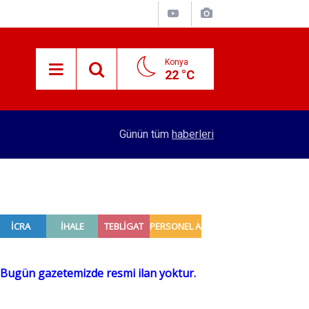
Konya
22 °C
15:29
Merkez Bankası rezervleri açıklandı
Günün tüm
haberleri