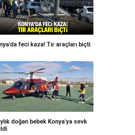
ya'da feci kaza! Tır araçları biçti
aylık doğan bebek Konya'ya sevk
ldi