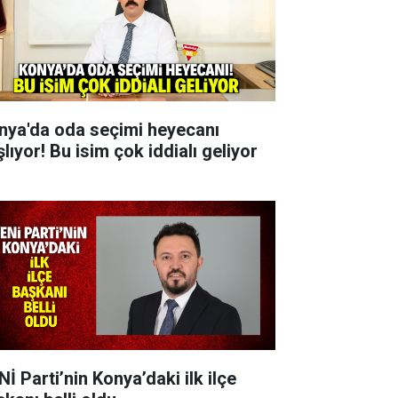
nya'da oda seçimi heyecanı
lıyor! Bu isim çok iddialı geliyor
İ Parti’nin Konya’daki ilk ilçe