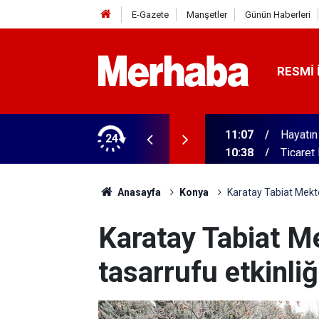
E-Gazete
Manşetler
Günün Haberleri
RESMI 
24
10:38
Ticaret
Anasayfa
Konya
Karatay Tabiat Mekte
Karatay Tabiat M
tasarrufu etkinliğ