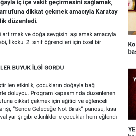
ğayla iç içe vakit geçirmesini sağlamak,
asarrufuna dikkat çekmek amacıyla Karatay
lik düzenledi.
ni artırmak ve doğa sevgisini aşılamak amacıyla
, İlkokul 2. sınıf öğrencileri için özel bir
Ko
baş
KLER BÜYÜK İLGİ GÖRDÜ
irilen etkinlik, çocukların doğayla bağ
telerle doluydu. Program kapsamında düzenlenen
rufuna dikkat çekmek için eğitici ve eğlenceli
arışı, “Sende Geleceğe Not Bırak” panosu, kısa
al yarışı gibi etkinliklerle çocuklar hem eğlendi
YEN