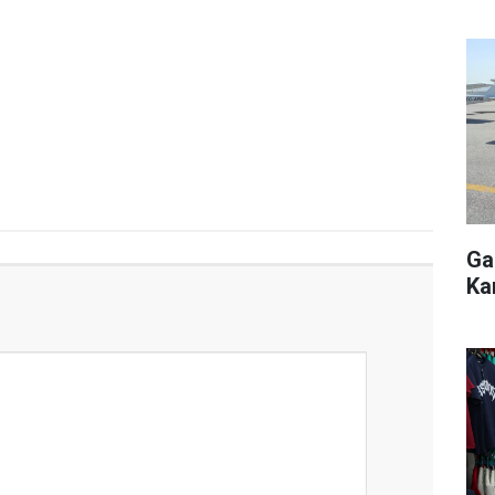
Ga
Ka