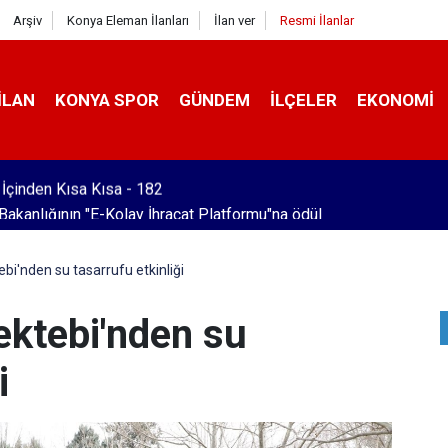
Arşiv
Konya Eleman İlanları
İlan ver
Resmi İlanlar
İLAN
KONYA SPOR
GÜNDEM
İLÇELER
EKONOMI
 Bakanlığının "E-Kolay İhracat Platformu"na ödül
bi'nden su tasarrufu etkinliği
ektebi'nden su
i