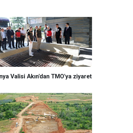
nya Valisi Akın'dan TMO'ya ziyaret