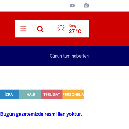
Konya
27 °C
10:37
Benzin ve motorin fiyatlarında eksik tamamlam
Günün tüm
haberleri