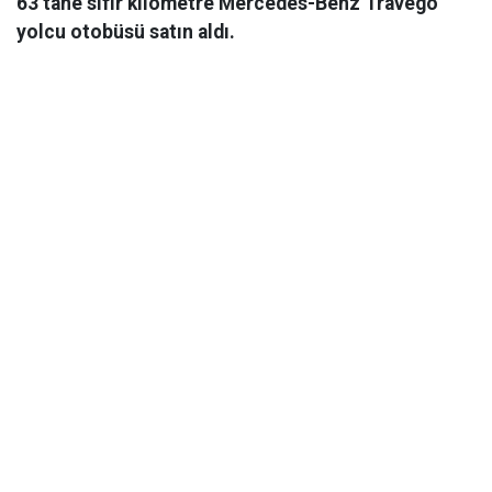
63 tane sıfır kilometre Mercedes-Benz Travego
yolcu otobüsü satın aldı.