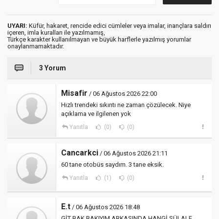
UYARI:
Küfür, hakaret, rencide edici cümleler veya imalar, inançlara saldırı
içeren, imla kuralları ile yazılmamış,
Türkçe karakter kullanılmayan ve büyük harflerle yazılmış yorumlar
onaylanmamaktadır.
3 Yorum
Misafir
/ 06 Ağustos 2026 22:00
Hızlı trendeki sıkıntı ne zaman çözülecek. Niye
açıklama ve ilgilenen yok
Yanıtla
(0)
(0)
Cancarkci
/ 06 Ağustos 2026 21:11
60 tane otobüs saydım. 3 tane eksik.
Yanıtla
(1)
(0)
E.t
/ 06 Ağustos 2026 18:48
GİT BAK BAKIYIM ARKASINDA HANGİ SÜLALE