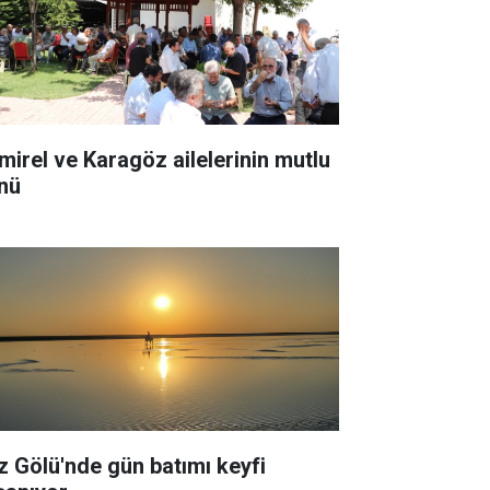
mirel ve Karagöz ailelerinin mutlu
nü
z Gölü'nde gün batımı keyfi