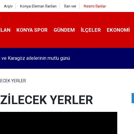
Arşiv
Konya Eleman İlanları
İlan ver
Resmi İlanlar
İLAN
KONYA SPOR
GÜNDEM
İLÇELER
EKONOMI
liye devi 50 tane yerli TIR satın aldı! İç Anadolu'daki bu şehirde
ECEK YERLER
ZİLECEK YERLER