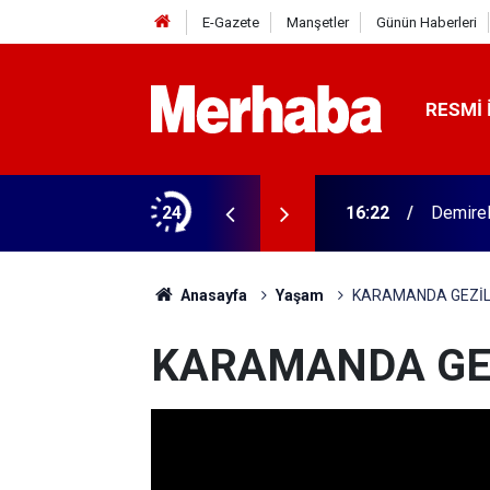
E-Gazete
Manşetler
Günün Haberleri
RESMI 
Türk nak
mutlu günü
24
14:41
üretildi
Anasayfa
Yaşam
KARAMANDA GEZİL
KARAMANDA GE