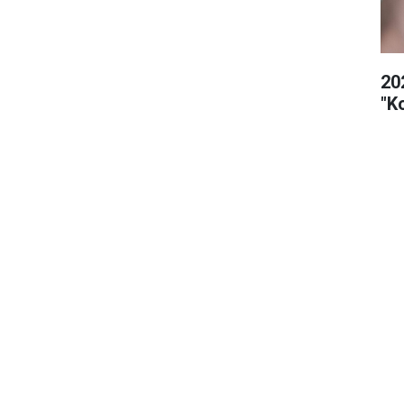
20
"K