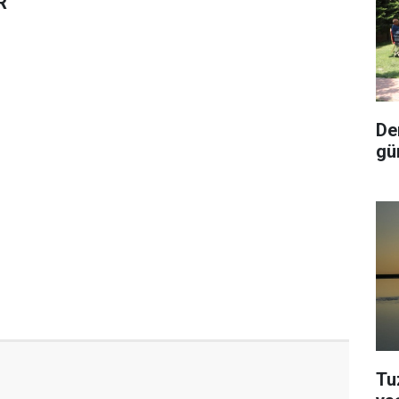
R
De
gü
Tu