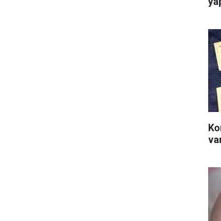
ya
Ko
va