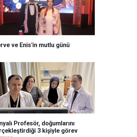
rve ve Enis'in mutlu günü
nyalı Profesör, doğumlarını
rçekleştirdiği 3 kişiyle görev