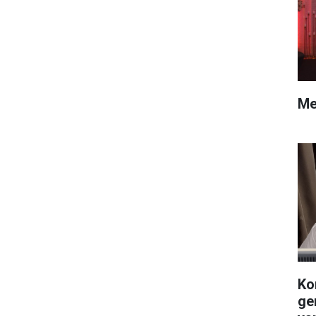
Me
Ko
ge