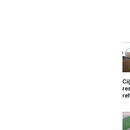
Ci
re
re