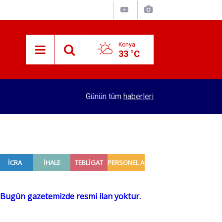
Konya
33 °C
14:17
Konya'da hamur açma devri bitti! 600 firma bunu
Günün tüm
haberleri