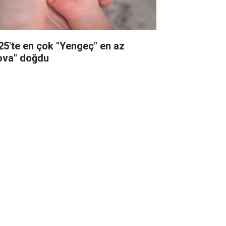
25'te en çok "Yengeç" en az
ova" doğdu