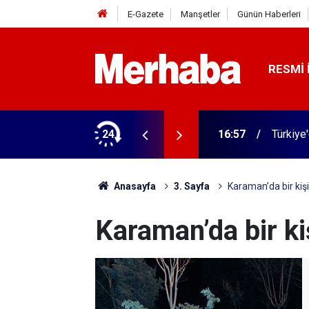
E-Gazete
Manşetler
Günün Haberleri
RESMI 
 ilgili yeni karar
24
16:57
Türkiye
Anasayfa
3. Sayfa
Karaman’da bir kiş
Karaman’da bir ki