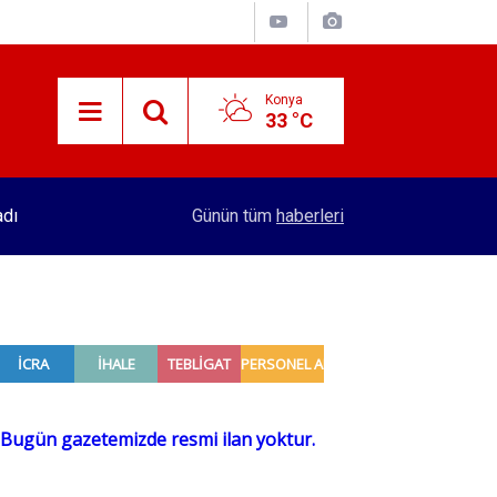
Konya
33 °C
adı
16:32
Konya'dan 4 şehre hızlı tren hattı yapılacak! Se
Günün tüm
haberleri