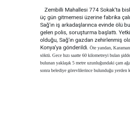
Zembilli Mahallesi 774 Sokak'ta bis
üç gün gitmemesi üzerine fabrika çalış
Sağ'ın iş arkadaşlarınca evinde ölü b
gelen polis, soruşturma başlattı. Yet
olduğu, Sağ'ın gazdan zehirlenmiş olabi
Konya'ya gönderildi.
Öte yandan, Karaman'd
söktü. Gece hızı saatte 60 kilometreyi bulan şidde
bulunan yaklaşık 5 metre uzunluğundaki çam ağac
sonra belediye görevlilerince bulunduğu yerden ka