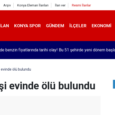
Arşiv
Konya Eleman İlanları
İlan ver
Resmi İlanlar
İLAN
KONYA SPOR
GÜNDEM
İLÇELER
EKONOMI
'de benzin fiyatlarında tarihi olay! Bu 51 şehirde yeni dönem başl
i evinde ölü bulundu
şi evinde ölü bulundu