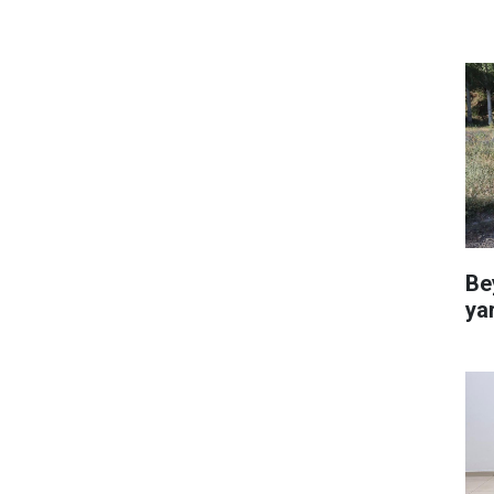
Be
ya