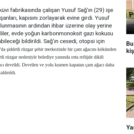
küvi fabrikasında çalışan Yusuf Sağ'ın (29) işe
anları, kapısını zorlayarak evine girdi. Yusuf
ulunmasının ardından ihbar üzerine olay yerine
kililer, evde yoğun karbonmonoksit gazı kokusu
leceği bildirildi. Sağ'ın cesedi, otopsi için
Bu
a şiddetli rüzgar şehir merkezinde bir çam ağacını kökünden
ki
tli rüzgar nedeniyle belediye yanında orta refüjde dikili
ı devrildi. Devrilen ve yolu kısmen kapatan çam ağacı daha
ldırıldı.
Ya