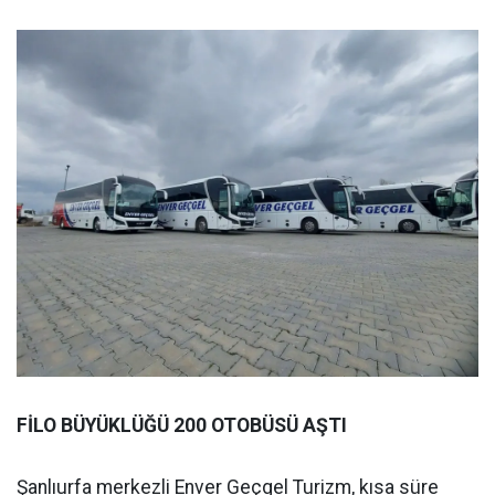
FİLO BÜYÜKLÜĞÜ 200 OTOBÜSÜ AŞTI
Şanlıurfa merkezli Enver Geçgel Turizm, kısa süre