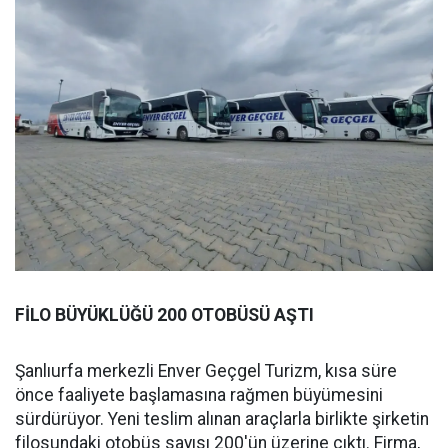
FİLO BÜYÜKLÜĞÜ 200 OTOBÜSÜ AŞTI
Şanlıurfa merkezli Enver Geçgel Turizm, kısa süre
önce faaliyete başlamasına rağmen büyümesini
sürdürüyor. Yeni teslim alınan araçlarla birlikte şirketin
filosundaki otobüs sayısı 200'ün üzerine çıktı. Firma,