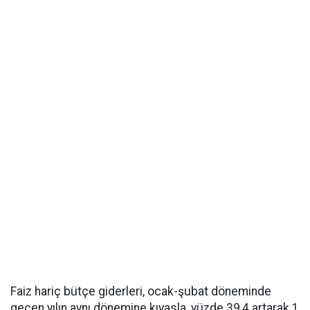
Faiz hariç bütçe giderleri, ocak-şubat döneminde
geçen yılın aynı dönemine kıyasla, yüzde 39,4 artarak 1