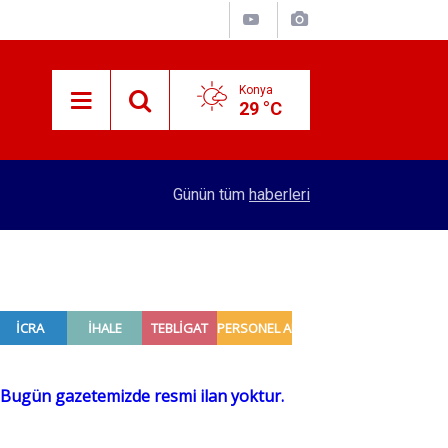
Konya
29 °C
15:29
Merkez Bankası rezervleri açıklandı
Günün tüm
haberleri