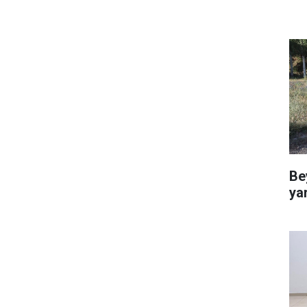
Be
ya