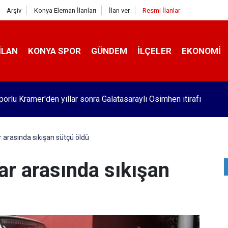
Arşiv
Konya Eleman İlanları
İlan ver
Resmi İlanlar
İLAN
KONYA SPOR
GÜNDEM
İLÇELER
EKONOMI
orlu Kramer'den yıllar sonra Galatasaraylı Osimhen itirafı
 arasında sıkışan sütçü öldü
ar arasında sıkışan