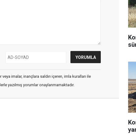
Ko
sü
veya imalar, inançlara saldırı içeren, imla kuralları ile
flerle yazılmış yorumlar onaylanmamaktadır.
Ko
ya