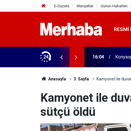
E-Gazete
Manşetler
Günün Haberleri
RESMI 
biçerdöver satın aldı! 313 beygir motoru var
24
16:04
Konyasp
Anasayfa
3. Sayfa
Kamyonet ile duvar
Kamyonet ile duv
sütçü öldü