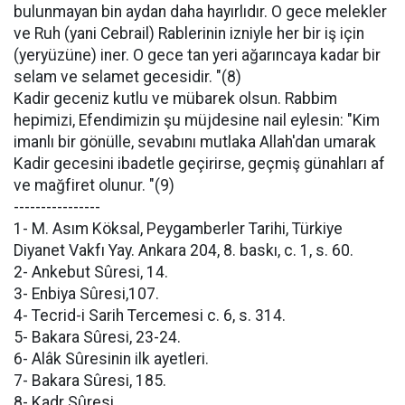
bulunmayan bin aydan daha hayırlıdır. O gece melekler
ve Ruh (yani Cebrail) Rablerinin izniyle her bir iş için
(yeryüzüne) iner. O gece tan yeri ağarıncaya kadar bir
selam ve selamet gecesidir. "(8)
Kadir geceniz kutlu ve mübarek olsun. Rabbim
hepimizi, Efendimizin şu müjdesine nail eylesin: "Kim
imanlı bir gönülle, sevabını mutlaka Allah'dan umarak
Kadir gecesini ibadetle geçirirse, geçmiş günahları af
ve mağfiret olunur. "(9)
----------------
1- M. Asım Köksal, Peygamberler Tarihi, Türkiye
Diyanet Vakfı Yay. Ankara 204, 8. baskı, c. 1, s. 60.
2- Ankebut Sûresi, 14.
3- Enbiya Sûresi,107.
4- Tecrid-i Sarih Tercemesi c. 6, s. 314.
5- Bakara Sûresi, 23-24.
6- Alâk Sûresinin ilk ayetleri.
7- Bakara Sûresi, 185.
8- Kadr Sûresi.