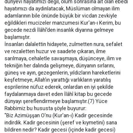
dünyevi hayatımızı değil, ölüm sonrasına ait olan ebedî
hayatımızı da aydınlatacak, Müslüman olmayan ilim
adamlarının bile önünde büyük bir vicdan zevkiyle
eğildikleri mucizeler manzumesi Kur'an-ı Kerim, bu
gecede nezdi İlâhî’den insanlık diyarına gelmeye
başlamıştır.
İnsanları dalalettin hidayete, zulmetten nura, sefalet
ve rezaletten huzur ve saadete çıkaran, ilme
sarılmaya, cehaletle savaşmaya, düşünceye, ilim ve
tekniğin her dalında gelişmeye, dünyanın sırlarını,
güneş ve ayın, gezegenlerin, yıldızların hareketlerini
keşfetmeye, Allah’ın yarattığı varlıkların yaratılış
esprilerine nüfuz ederek, onlardan en iyi şekilde
faydalanmaya davet eden İlâhî kitap bu gecede
dünyayı şereflendirmeye başlamıştır.(7) Yüce
Rabbimiz bu hususta şöyle buyurur:
"Biz Azimüşşan O'nu (Kur'an-ı) Kadir gecesinde
indirdik. Kadir gecesinin (şeref ve kıymetini) sana
bildiren nedir? Kadir gecesi (içinde kadir gecesi)