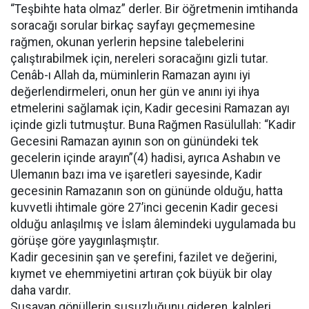
“Teşbihte hata olmaz” derler. Bir öğretmenin imtihanda
soracağı sorular birkaç sayfayı geçmemesine
rağmen, okunan yerlerin hepsine talebelerini
çalıştırabilmek için, nereleri soracağını gizli tutar.
Cenâb-ı Allah da, müminlerin Ramazan ayını iyi
değerlendirmeleri, onun her gün ve anını iyi ihya
etmelerini sağlamak için, Kadir gecesini Ramazan ayı
içinde gizli tutmuştur. Buna Rağmen Rasülullah: “Kadir
Gecesini Ramazan ayının son on günündeki tek
gecelerin içinde arayın”(4) hadisi, ayrıca Ashabın ve
Ulemanın bazı ima ve işaretleri sayesinde, Kadir
gecesinin Ramazanın son on gününde olduğu, hatta
kuvvetli ihtimale göre 27’inci gecenin Kadir gecesi
olduğu anlaşılmış ve İslam âlemindeki uygulamada bu
görüşe göre yaygınlaşmıştır.
Kadir gecesinin şan ve şerefini, fazilet ve değerini,
kıymet ve ehemmiyetini artıran çok büyük bir olay
daha vardır.
Susayan gönüllerin susuzluğunu gideren, kalpleri