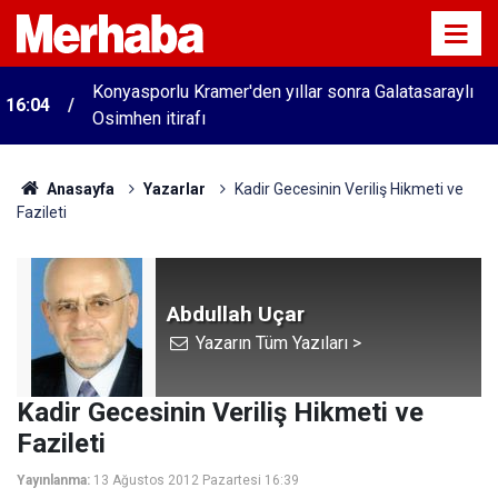
Konyasporlu Kramer'den yıllar sonra Galatasaraylı
16:04
Osimhen itirafı
Anasayfa
Yazarlar
Kadir Gecesinin Veriliş Hikmeti ve
Fazileti
Abdullah Uçar
Yazarın Tüm Yazıları >
Kadir Gecesinin Veriliş Hikmeti ve
Fazileti
Yayınlanma:
13 Ağustos 2012 Pazartesi 16:39