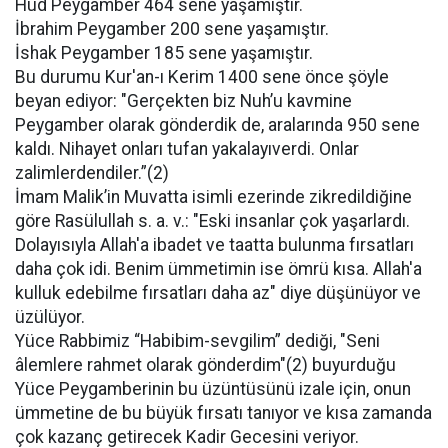
Hud Peygamber 464 sene yaşamıştır.
İbrahim Peygamber 200 sene yaşamıştır.
İshak Peygamber 185 sene yaşamıştır.
Bu durumu Kur'an-ı Kerim 1400 sene önce şöyle
beyan ediyor: "Gerçekten biz Nuh’u kavmine
Peygamber olarak gönderdik de, aralarında 950 sene
kaldı. Nihayet onları tufan yakalayıverdi. Onlar
zalimlerdendiler.”(2)
İmam Malik’in Muvatta isimli ezerinde zikredildiğine
göre Rasülullah s. a. v.: "Eski insanlar çok yaşarlardı.
Dolayısıyla Allah'a ibadet ve taatta bulunma fırsatları
daha çok idi. Benim ümmetimin ise ömrü kısa. Allah'a
kulluk edebilme fırsatları daha az" diye düşünüyor ve
üzülüyor.
Yüce Rabbimiz “Habibim-sevgilim” dediği, "Seni
âlemlere rahmet olarak gönderdim"(2) buyurduğu
Yüce Peygamberinin bu üzüntüsünü izale için, onun
ümmetine de bu büyük fırsatı tanıyor ve kısa zamanda
çok kazanç getirecek Kadir Gecesini veriyor.