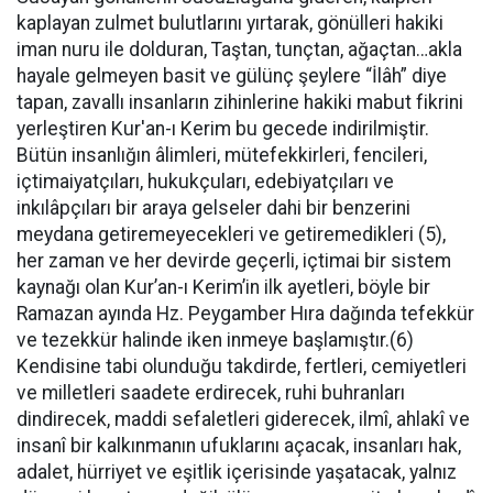
kaplayan zulmet bulutlarını yırtarak, gönülleri hakiki
iman nuru ile dolduran, Taştan, tunçtan, ağaçtan…akla
hayale gelmeyen basit ve gülünç şeylere “İlâh” diye
tapan, zavallı insanların zihinlerine hakiki mabut fikrini
yerleştiren Kur'an-ı Kerim bu gecede indirilmiştir.
Bütün insanlığın âlimleri, mütefekkirleri, fencileri,
içtimaiyatçıları, hukukçuları, edebiyatçıları ve
inkılâpçıları bir araya gelseler dahi bir benzerini
meydana getiremeyecekleri ve getiremedikleri (5),
her zaman ve her devirde geçerli, içtimai bir sistem
kaynağı olan Kur’an-ı Kerim’in ilk ayetleri, böyle bir
Ramazan ayında Hz. Peygamber Hıra dağında tefekkür
ve tezekkür halinde iken inmeye başlamıştır.(6)
Kendisine tabi olunduğu takdirde, fertleri, cemiyetleri
ve milletleri saadete erdirecek, ruhi buhranları
dindirecek, maddi sefaletleri giderecek, ilmî, ahlakî ve
insanî bir kalkınmanın ufuklarını açacak, insanları hak,
adalet, hürriyet ve eşitlik içerisinde yaşatacak, yalnız