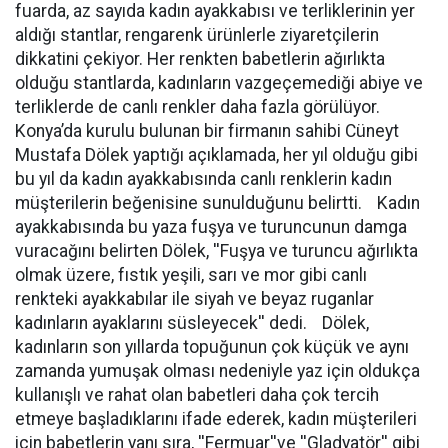
fuarda, az sayıda kadın ayakkabısı ve terliklerinin yer
aldığı stantlar, rengarenk ürünlerle ziyaretçilerin
dikkatini çekiyor. Her renkten babetlerin ağırlıkta
olduğu stantlarda, kadınların vazgeçemediği abiye ve
terliklerde de canlı renkler daha fazla görülüyor.
Konya’da kurulu bulunan bir firmanın sahibi Cüneyt
Mustafa Dölek yaptığı açıklamada, her yıl olduğu gibi
bu yıl da kadın ayakkabısında canlı renklerin kadın
müşterilerin beğenisine sunulduğunu belirtti. Kadın
ayakkabısında bu yaza fuşya ve turuncunun damga
vuracağını belirten Dölek, ''Fuşya ve turuncu ağırlıkta
olmak üzere, fıstık yeşili, sarı ve mor gibi canlı
renkteki ayakkabılar ile siyah ve beyaz ruganlar
kadınların ayaklarını süsleyecek'' dedi. Dölek,
kadınların son yıllarda topuğunun çok küçük ve aynı
zamanda yumuşak olması nedeniyle yaz için oldukça
kullanışlı ve rahat olan babetleri daha çok tercih
etmeye başladıklarını ifade ederek, kadın müşterileri
için babetlerin yanı sıra, ''Fermuar''ve ''Gladyatör'' gibi