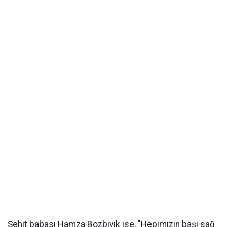
Şehit babası Hamza Bozbıyık ise, "Hepimizin başı sağ