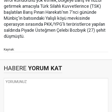
terör koridorunu yok etmek, bölgeye barış ve huzur
getirmek amacıyla Türk Silahlı Kuvvetlerince (TSK)
başlatılan Barış Pınarı Harekatı'nın 7'nci gününde
Münbiç'in batısındaki Yalişli köyü mevkisinde
operasyon sırasında PKK/YPG'li teröristlerce yapılan
saldırıda Piyade Üsteğmen Çelebi Bozbıyık (27) şehit
düşmüştü.
Kaynak:
HABERE
YORUM KAT