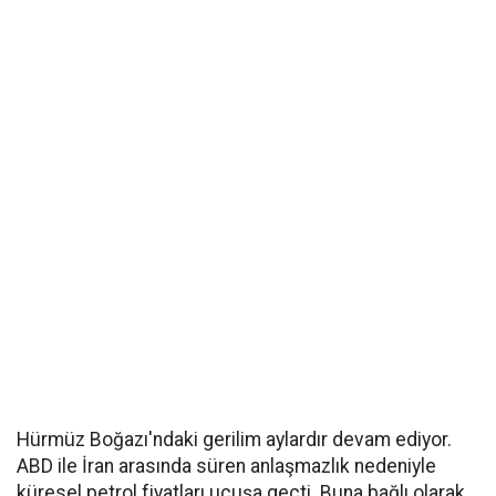
Hürmüz Boğazı'ndaki gerilim aylardır devam ediyor.
ABD ile İran arasında süren anlaşmazlık nedeniyle
küresel petrol fiyatları uçuşa geçti. Buna bağlı olarak