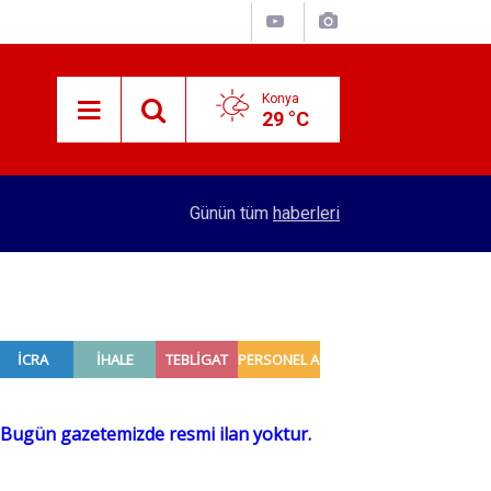
Konya
29 °C
15:29
Merkez Bankası rezervleri açıklandı
Günün tüm
haberleri