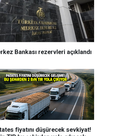
rkez Bankası rezervleri açıklandı
tates fiyatını düşürecek sevkiyat!