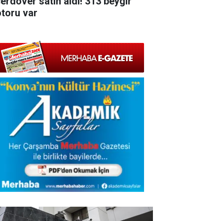
çerdöver satın aldı! 313 beygir
toru var