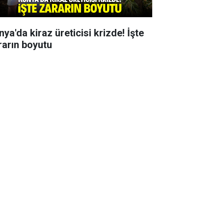
ya'da kiraz üreticisi krizde! İşte
rarın boyutu