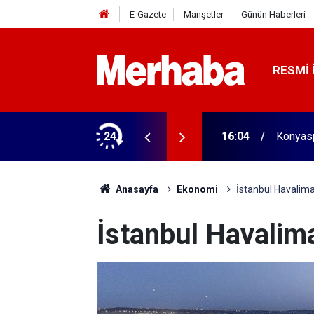
E-Gazete
Manşetler
Günün Haberleri
RESMI 
biçerdöver satın aldı! 313 beygir motoru var
24
16:04
Konyasp
Anasayfa
Ekonomi
İstanbul Havalima
İstanbul Havalima