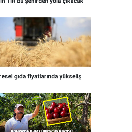
bin TIR bu şehirden yola çıkacak
resel gıda fiyatlarında yükseliş