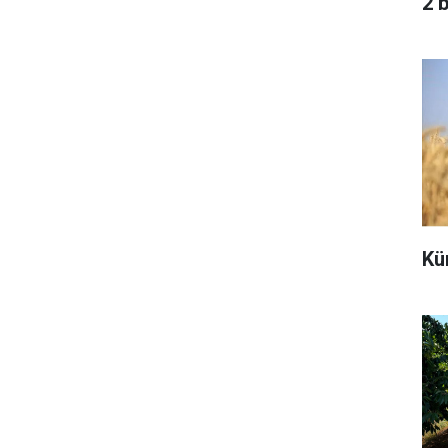
2 
Kü