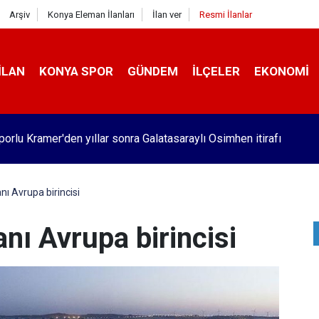
Arşiv
Konya Eleman İlanları
İlan ver
Resmi İlanlar
İLAN
KONYA SPOR
GÜNDEM
İLÇELER
EKONOMI
orlu Kramer'den yıllar sonra Galatasaraylı Osimhen itirafı
nı Avrupa birincisi
nı Avrupa birincisi