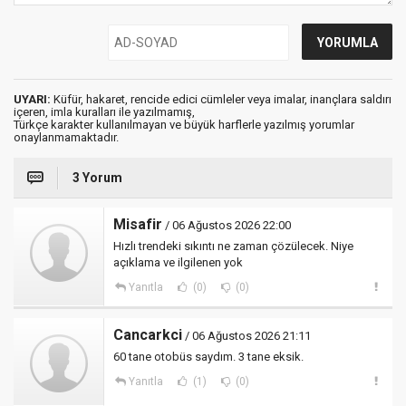
UYARI:
Küfür, hakaret, rencide edici cümleler veya imalar, inançlara saldırı
içeren, imla kuralları ile yazılmamış,
Türkçe karakter kullanılmayan ve büyük harflerle yazılmış yorumlar
onaylanmamaktadır.
3 Yorum
Misafir
/ 06 Ağustos 2026 22:00
Hızlı trendeki sıkıntı ne zaman çözülecek. Niye
açıklama ve ilgilenen yok
Yanıtla
(0)
(0)
Cancarkci
/ 06 Ağustos 2026 21:11
60 tane otobüs saydım. 3 tane eksik.
Yanıtla
(1)
(0)