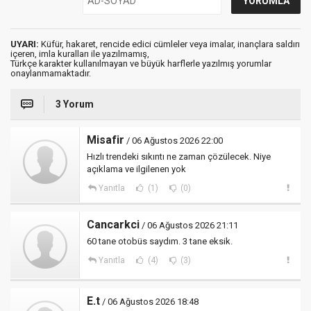
UYARI:
Küfür, hakaret, rencide edici cümleler veya imalar, inançlara saldırı
içeren, imla kuralları ile yazılmamış,
Türkçe karakter kullanılmayan ve büyük harflerle yazılmış yorumlar
onaylanmamaktadır.
3 Yorum
Misafir
/ 06 Ağustos 2026 22:00
Hızlı trendeki sıkıntı ne zaman çözülecek. Niye
açıklama ve ilgilenen yok
Yanıtla
(1)
(0)
Cancarkci
/ 06 Ağustos 2026 21:11
60 tane otobüs saydım. 3 tane eksik.
Yanıtla
(4)
(3)
E.t
/ 06 Ağustos 2026 18:48