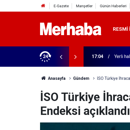
E-Gazete
Manşetler
Günün Haberleri
RESMI 
tehdidi altında
24
17:03
Türksat 
Anasayfa
Gündem
İSO Türkiye İhraca
İSO Türkiye İhrac
Endeksi açıklandı