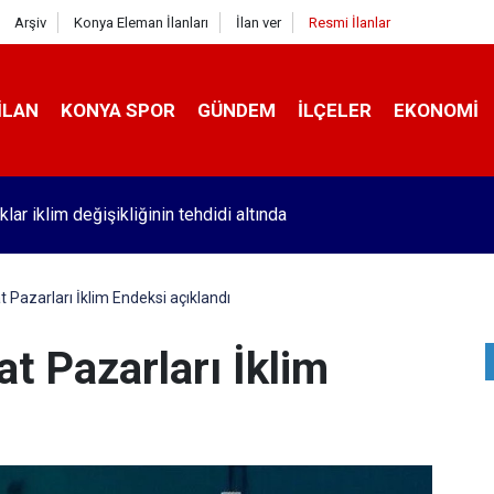
Arşiv
Konya Eleman İlanları
İlan ver
Resmi İlanlar
İLAN
KONYA SPOR
GÜNDEM
İLÇELER
EKONOMI
3A uydusundaki yayınlarla ilgili yeni karar
t Pazarları İklim Endeksi açıklandı
at Pazarları İklim