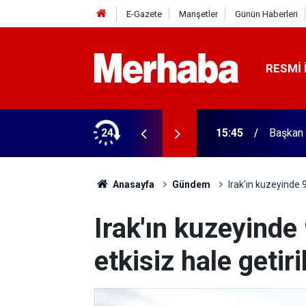
E-Gazete
Manşetler
Günün Haberleri
RESMI 
ğitim Kampüsü'ne ziyaret
24
15:45
Başkan 
Anasayfa
Gündem
Irak'ın kuzeyinde 9 
Irak'ın kuzeyinde 
etkisiz hale getiri