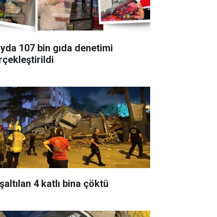
ayda 107 bin gıda denetimi
çekleştirildi
altılan 4 katlı bina çöktü