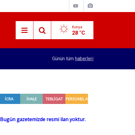
Konya
28 °C
15:38
Konyalı patron 70 bin TL maaşla personel arıyor!
Günün tüm
haberleri