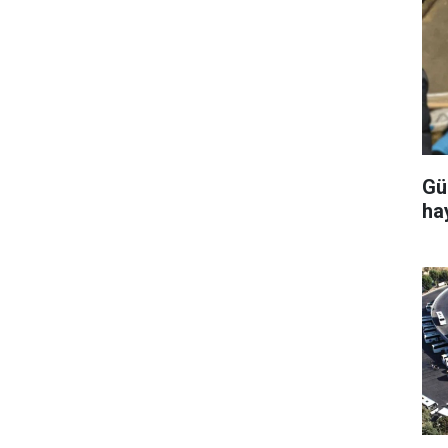
Gü
ha