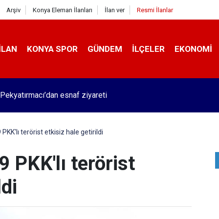
Arşiv
Konya Eleman İlanları
İlan ver
Resmi İlanlar
İLAN
KONYA SPOR
GÜNDEM
İLÇELER
EKONOMI
Pekyatırmacı’dan esnaf ziyareti
PKK'lı terörist etkisiz hale getirildi
9 PKK'lı terörist
ldi