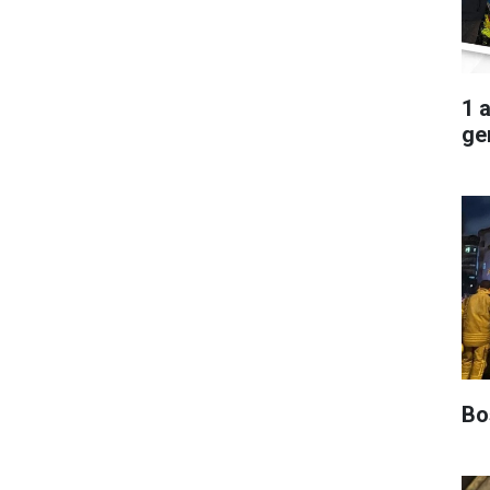
1 
ger
Boş