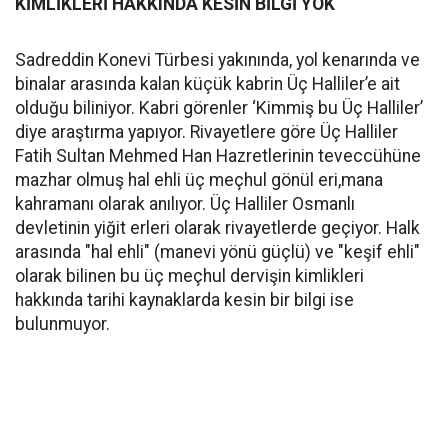
KİMLİKLERİ HAKKINDA KESİN BİLGİ YOK
Sadreddin Konevi Türbesi yakınında, yol kenarında ve
binalar arasında kalan küçük kabrin Üç Halliler’e ait
olduğu biliniyor. Kabri görenler ‘Kimmiş bu Üç Halliler’
diye araştırma yapıyor. Rivayetlere göre Üç Halliler
Fatih Sultan Mehmed Han Hazretlerinin teveccühüne
mazhar olmuş hal ehli üç meçhul gönül eri,mana
kahramanı olarak anılıyor. Üç Halliler Osmanlı
devletinin yiğit erleri olarak rivayetlerde geçiyor. Halk
arasında "hal ehli" (manevi yönü güçlü) ve "keşif ehli"
olarak bilinen bu üç meçhul dervişin kimlikleri
hakkında tarihi kaynaklarda kesin bir bilgi ise
bulunmuyor.