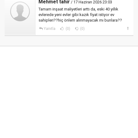
Mehmet tahir
/ 17 Haziran 2026 23:03
Tamam inşaat maliyetleri arttı da, eski 40 yıllık
evlerede yeni evler gibi kazık fiyat istiyor ev
sahipleri??hiç önlem alınmayacak mı bunlara??
Yanıtla
(0)
(0)