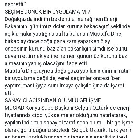
sabretti.”
SEÇİME DÖNÜK BİR UYGULAMA MI?
Doğalgazda indirim beklentilerine rağmen Enerji
Bakanının ‘günümüz dolar kuruna bakacağız’ şeklinde
açıklamalar yaptığına atıfta bulunan Mustafa Dinç,
birkaç ay önce doğalgaza zam yaparken 6 ay
öncesinin kurunu baz alan bakanlığın şimdi ise bunu
devam ettirmek yerine hemen günümüz kurunu baz
almasının yanlış olacağını ifade etti.
Mustafa Dinç, ayrıca doğalgaza yapılan indirimin rutin
bir uygulama değil de, yerel seçimler öncesi ‘ben
yaptım’ mantığıyla sunulmaya çalışıldığına da işaret
etti.
SANAYİCİ AÇISINDAN OLUMLU GELİŞME
MÜSİAD Konya Şube Başkanı Selçuk Öztürk de enerji
fiyatlarında ciddi yükselmeler olduğunu hatırlatarak,
yapılan indirimin sanayici tarafından olumlu bir gelişme
olarak görüldüğünü söyledi. Selçuk Öztürk, Türkiye’nin
en önemli zorluklarından bir tanesinin enerjiyi sürekli