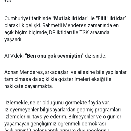
***
Cumhuriyet tarihinde
"Mutlak iktidar"
ile
"Fiili" iktidar”
olarak ilk çelişki. Rahmetli Menderes zamanında en
açık biçim biçimde, DP iktidarı ile TSK arasında
yaşandı..
ATV’deki
“Ben onu çok sevmiştim”
dizisinde.
Adnan Menderes, arkadaşları ve ailesine bile yapılanlar
tam olmasa da açıklıkla gösterilmeleri eksiği ile
hakikate dayanmakta.
İzlemekle, neler olduğunu görmekte fayda var.
İzleyemeyenler bilgisayarlardan geçmiş programları
izlemelerini, tavsiye ederim. Bilmeyenler ve o günleri
yaşamayan gençliğimiz öğrenmeli demokrasi
âşıklarının(!) neler yaptıklarını ve düşüncelerini!