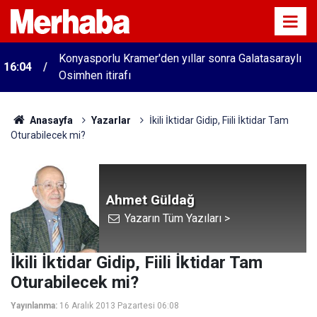
Konyasporlu Kramer'den yıllar sonra Galatasaraylı
16:04
Osimhen itirafı
Anasayfa
Yazarlar
İkili İktidar Gidip, Fiili İktidar Tam
Oturabilecek mi?
Ahmet Güldağ
Yazarın Tüm Yazıları >
İkili İktidar Gidip, Fiili İktidar Tam
Oturabilecek mi?
Yayınlanma:
16 Aralık 2013 Pazartesi 06:08