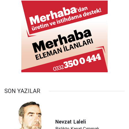
SON YAZILAR
Nevzat
Laleli
Birlikte Kanat Çırpmak