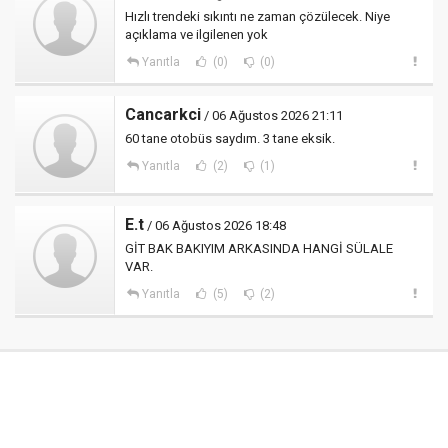
Hızlı trendeki sıkıntı ne zaman çözülecek. Niye
açıklama ve ilgilenen yok
Yanıtla
(0)
(0)
Cancarkci
/ 06 Ağustos 2026 21:11
60 tane otobüs saydım. 3 tane eksik.
Yanıtla
(2)
(1)
E.t
/ 06 Ağustos 2026 18:48
GİT BAK BAKIYIM ARKASINDA HANGİ SÜLALE
VAR.
Yanıtla
(5)
(2)