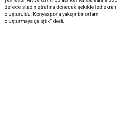
yenilendi. Alt ve üst tribünler kemer alanlarına 365
derece stadın etrafına donecek şekilde led ekran
oluşturuldu. Konyaspor’a yakışır bir ortam
oluşturmaya çalıştık” dedi.