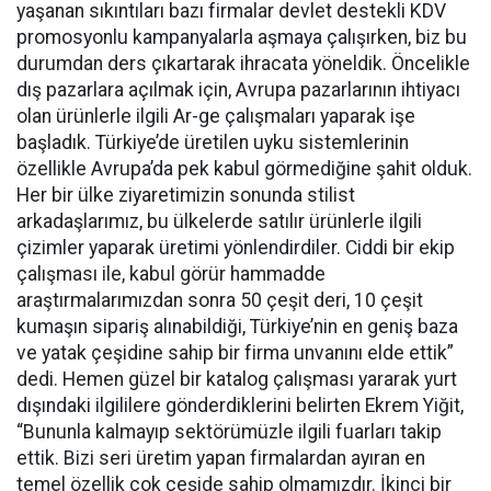
yaşanan sıkıntıları bazı firmalar devlet destekli KDV
promosyonlu kampanyalarla aşmaya çalışırken, biz bu
durumdan ders çıkartarak ihracata yöneldik. Öncelikle
dış pazarlara açılmak için, Avrupa pazarlarının ihtiyacı
olan ürünlerle ilgili Ar-ge çalışmaları yaparak işe
başladık. Türkiye’de üretilen uyku sistemlerinin
özellikle Avrupa’da pek kabul görmediğine şahit olduk.
Her bir ülke ziyaretimizin sonunda stilist
arkadaşlarımız, bu ülkelerde satılır ürünlerle ilgili
çizimler yaparak üretimi yönlendirdiler. Ciddi bir ekip
çalışması ile, kabul görür hammadde
araştırmalarımızdan sonra 50 çeşit deri, 10 çeşit
kumaşın sipariş alınabildiği, Türkiye’nin en geniş baza
ve yatak çeşidine sahip bir firma unvanını elde ettik”
dedi. Hemen güzel bir katalog çalışması yararak yurt
dışındaki ilgililere gönderdiklerini belirten Ekrem Yiğit,
“Bununla kalmayıp sektörümüzle ilgili fuarları takip
ettik. Bizi seri üretim yapan firmalardan ayıran en
temel özellik çok çeşide sahip olmamızdır. İkinci bir