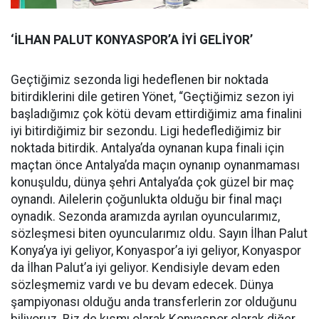
‘İLHAN PALUT KONYASPOR’A İYİ GELİYOR’
Geçtiğimiz sezonda ligi hedeflenen bir noktada
bitirdiklerini dile getiren Yönet, “Geçtiğimiz sezon iyi
başladığımız çok kötü devam ettirdiğimiz ama finalini
iyi bitirdiğimiz bir sezondu. Ligi hedeflediğimiz bir
noktada bitirdik. Antalya’da oynanan kupa finali için
maçtan önce Antalya’da maçın oynanıp oynanmaması
konuşuldu, dünya şehri Antalya’da çok güzel bir maç
oynandı. Ailelerin çoğunlukta olduğu bir final maçı
oynadık. Sezonda aramızda ayrılan oyuncularımız,
sözleşmesi biten oyuncularımız oldu. Sayın İlhan Palut
Konya’ya iyi geliyor, Konyaspor’a iyi geliyor, Konyaspor
da İlhan Palut’a iyi geliyor. Kendisiyle devam eden
sözleşmemiz vardı ve bu devam edecek. Dünya
şampiyonası olduğu anda transferlerin zor olduğunu
biliyoruz. Biz de kısmı olarak Konyaspor olarak diğer