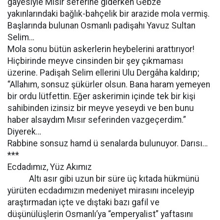
gayesiyle Mısır seferine giderken Gebze
yakınlarındaki bağlık-bahçelik bir arazide mola vermiş.
Başlarında bulunan Osmanlı padişahı Yavuz Sultan
Selim…
Mola sonu bütün askerlerin heybelerini arattırıyor!
Hiçbirinde meyve cinsinden bir şey çıkmaması
üzerine. Padişah Selim ellerini Ulu Dergâha kaldırıp;
“Allahım, sonsuz şükürler olsun. Bana haram yemeyen
bir ordu lütfettin. Eğer askerimin içinde tek bir kişi
sahibinden izinsiz bir meyve yeseydi ve ben bunu
haber alsaydım Mısır seferinden vazgeçerdim.”
Diyerek…
Rabbine sonsuz hamd ü senalarda bulunuyor. Darısı…
***
Ecdadımız, Yüz Akımız
Altı asır gibi uzun bir süre üç kıtada hükmünü
yürüten ecdadımızın medeniyet mirasını inceleyip
araştırmadan içte ve dıştaki bazı gafil ve
düşünülüşlerin Osmanlı’ya “emperyalist” yaftasını