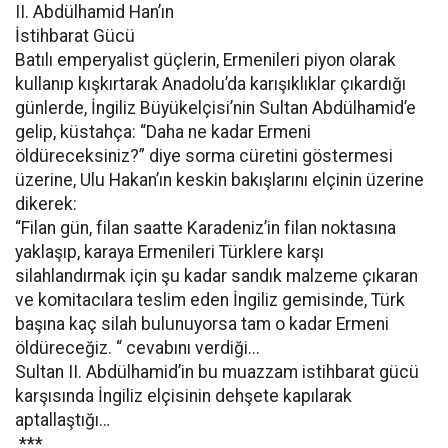
II. Abdülhamid Han’ın
İstihbarat Gücü
Batılı emperyalist güçlerin, Ermenileri piyon olarak
kullanıp kışkırtarak Anadolu’da karışıklıklar çıkardığı
günlerde, İngiliz Büyükelçisi’nin Sultan Abdülhamid’e
gelip, küstahça: “Daha ne kadar Ermeni
öldüreceksiniz?” diye sorma cüretini göstermesi
üzerine, Ulu Hakan’ın keskin bakışlarını elçinin üzerine
dikerek:
“Filan gün, filan saatte Karadeniz’in filan noktasına
yaklaşıp, karaya Ermenileri Türklere karşı
silahlandırmak için şu kadar sandık malzeme çıkaran
ve komitacılara teslim eden İngiliz gemisinde, Türk
başına kaç silah bulunuyorsa tam o kadar Ermeni
öldüreceğiz. “ cevabını verdiği...
Sultan II. Abdülhamid’in bu muazzam istihbarat gücü
karşısında İngiliz elçisinin dehşete kapılarak
aptallaştığı…
***