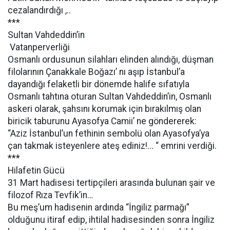
cezalandırdığı ,..
***
Sultan Vahdeddin’in
Vatanperverliği
Osmanlı ordusunun silahları elinden alındığı, düşman
filolarının Çanakkale Boğazı’ nı aşıp İstanbul’a
dayandığı felaketli bir dönemde halife sıfatıyla
Osmanlı tahtına oturan Sultan Vahdeddin’in, Osmanlı
askeri olarak, şahsını korumak için bırakılmış olan
biricik taburunu Ayasofya Camii’ ne göndererek:
“Aziz İstanbul’un fethinin sembolü olan Ayasofya’ya
çan takmak isteyenlere ateş ediniz!... “ emrini verdiği.
***
Hilafetin Gücü
31 Mart hadisesi tertipçileri arasında bulunan şair ve
filozof Rıza Tevfik’in…
Bu meş’um hadisenin ardında “İngiliz parmağı”
olduğunu itiraf edip, ihtilal hadisesinden sonra İngiliz