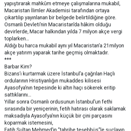
yapıştırarak mahkûm etmeye çalışmalarına mukabil,
Macaristan İlimler Akademisi tarafından ortaya
çıkartılıp yayınlanan bir belgede belirtildiğine göre.
Osmanlı Devleti’nin Macaristan’da hâkim olduğu
devirlerde, Macar halkından yılda 7 milyon akçe vergi
toplarken…
Aldığı bu harca mukabil aynı yıl Macaristan’a 21milyon
akçe yatırım yaparak tarihe geçmiş olmaktadır.
***
Barbar Kim?
Bizans’ı kurtarmak üzere İstanbul’a çağrılan Haçlı
ordularının Hristiyanlığın mukaddes kilisesi
Ayasofya’nın tepesinde ki altın haçı sökerek eritip
sattıklarını...
Yıllar sonra Osmanlı ordusunun İstanbul’un fethi
sırasında bir yeniçerinin, fetih hatırası olarak saklamak
maksadıyla Ayasofya’nın küçük bir çini parçasını
koparmak istemesini,
Fatih Sultan Mehmed’in “tahribe teşebbüs”le suçlayıp