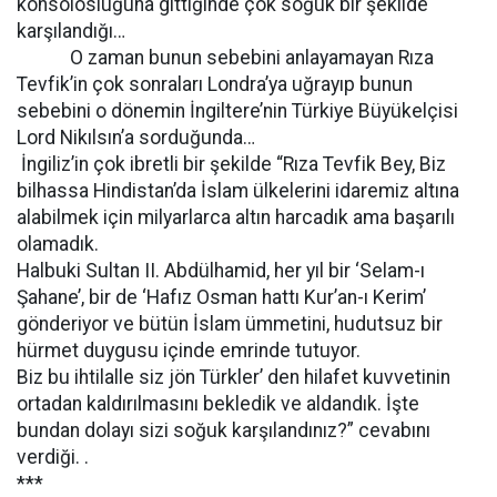
konsolosluğuna gittiğinde çok soğuk bir şekilde
karşılandığı…
O zaman bunun sebebini anlayamayan Rıza
Tevfik’in çok sonraları Londra’ya uğrayıp bunun
sebebini o dönemin İngiltere’nin Türkiye Büyükelçisi
Lord Nikılsın’a sorduğunda…
İngiliz’in çok ibretli bir şekilde “Rıza Tevfik Bey, Biz
bilhassa Hindistan’da İslam ülkelerini idaremiz altına
alabilmek için milyarlarca altın harcadık ama başarılı
olamadık.
Halbuki Sultan II. Abdülhamid, her yıl bir ‘Selam-ı
Şahane’, bir de ‘Hafız Osman hattı Kur’an-ı Kerim’
gönderiyor ve bütün İslam ümmetini, hudutsuz bir
hürmet duygusu içinde emrinde tutuyor.
Biz bu ihtilalle siz jön Türkler’ den hilafet kuvvetinin
ortadan kaldırılmasını bekledik ve aldandık. İşte
bundan dolayı sizi soğuk karşılandınız?” cevabını
verdiği. .
***