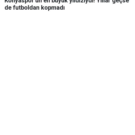
Konyaspor'un en büyük yıldızıydı! Yıllar geçse
de futboldan kopmadı