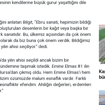
mesinin kendilerine büyük gurur yaşattığını dile
ini anlatan Bilgit, "Ebru sanatı, hepimizin bildiği
oluşturulan desenlerin bir kağıt veya başka bir
ürk sanatıdır. Bu, ülkemiz açısından da çok önem
 olarak da biz buna çok önem verdik. Bildiğimiz
ılın ahisi seçiliyor." dedi.
'da yılın ahisi seçildi ancak bizim bir
gündemine taşımak istedik. Emine Elmas 81 ilin
Ka
hisi Bursa'dan çıkmış oldu. Hem Emine Elmas'ı hem
bü
 Bizim özümüzde malum esnaflık vardır. Farklı
naflıktır efendim. Ahiliğin değerleri, erdemleri
."