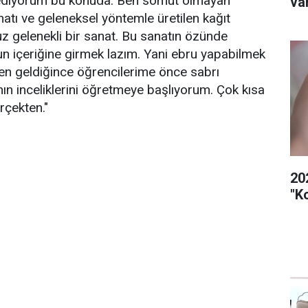
ediyorum bu konuda. Ben somut olmayan
va
natı ve geleneksel yöntemle üretilen kağıt
uz gelenekli bir sanat. Bu sanatın özünde
 içeriğine girmek lazım. Yani ebru yapabilmek
mden geldiğince öğrencilerime önce sabrı
n inceliklerini öğretmeye başlıyorum. Çok kısa
rçekten."
20
"K