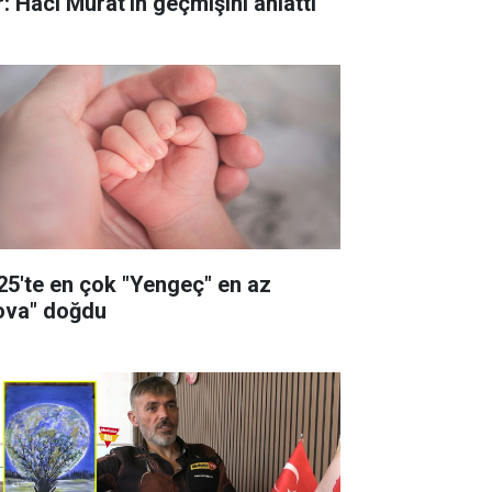
r: Hacı Murat'ın geçmişini anlattı
25'te en çok "Yengeç" en az
ova" doğdu