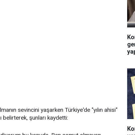
Ko
ge
ya
almanın sevincini yaşarken Türkiye'de "yılın ahisi"
belirterek, şunları kaydetti:
Ko