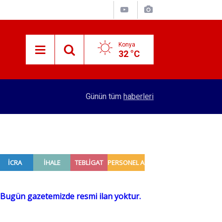
Konya
32 °C
13:05
12 bin yıllık Iza Buğdayı geleceğe taşınıyor
Günün tüm
haberleri