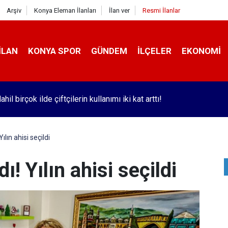
Arşiv
Konya Eleman İlanları
İlan ver
Resmi İlanlar
İLAN
KONYA SPOR
GÜNDEM
İLÇELER
EKONOMI
hil birçok ilde çiftçilerin kullanımı iki kat arttı!
ılın ahisi seçildi
ı! Yılın ahisi seçildi