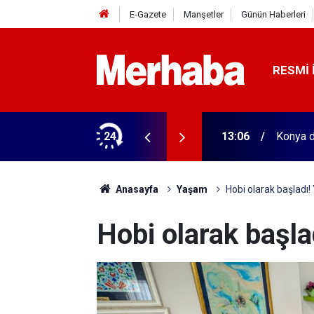
E-Gazete
Manşetler
Günün Haberleri
RESMI 
 ilgili rehber
24
13:06
Konya da
Anasayfa
Yaşam
Hobi olarak başladı! Y
Hobi olarak başlad