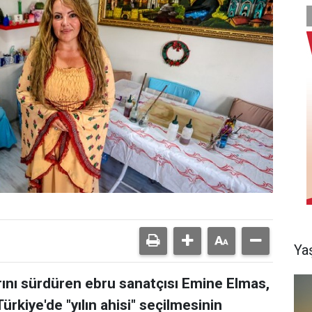
Ya
rını sürdüren ebru sanatçısı Emine Elmas,
ürkiye'de "yılın ahisi" seçilmesinin