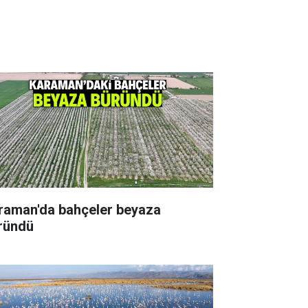
raman'da bahçeler beyaza
ründü