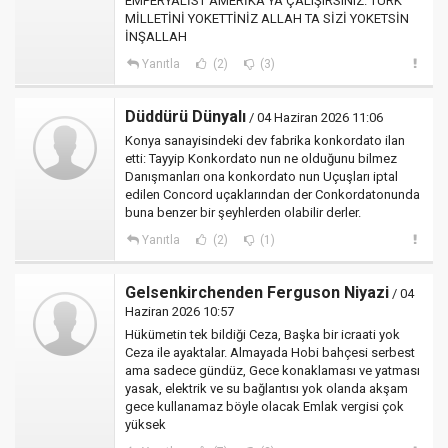
EMPERYALİST AMERİKA YA ÇALIŞIRSINIZ. TÜRK
MİLLETİNİ YOKETTİNİZ ALLAH TA SİZİ YOKETSİN
İNŞALLAH
Yanıtla
(2)
(3)
Düddürü Dünyalı
/ 04 Haziran 2026 11:06
Konya sanayisindeki dev fabrika konkordato ilan
etti: Tayyip Konkordato nun ne olduğunu bilmez
Danışmanları ona konkordato nun Uçuşları iptal
edilen Concord uçaklarından der Conkordatonunda
buna benzer bir şeyhlerden olabilir derler.
Yanıtla
(2)
(1)
Gelsenkirchenden Ferguson Niyazi
/ 04
Haziran 2026 10:57
Hükümetin tek bildiği Ceza, Başka bir icraati yok
Ceza ile ayaktalar. Almayada Hobi bahçesi serbest
ama sadece gündüz, Gece konaklaması ve yatması
yasak, elektrik ve su bağlantısı yok olanda akşam
gece kullanamaz böyle olacak Emlak vergisi çok
yüksek