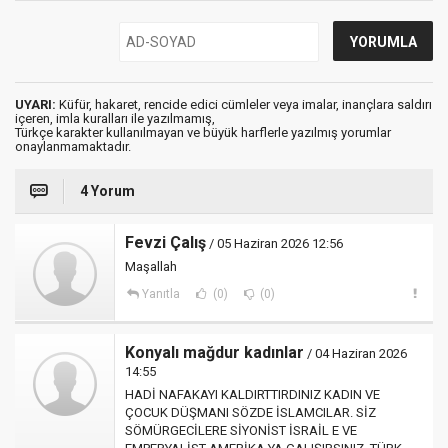
UYARI:
Küfür, hakaret, rencide edici cümleler veya imalar, inançlara saldırı
içeren, imla kuralları ile yazılmamış,
Türkçe karakter kullanılmayan ve büyük harflerle yazılmış yorumlar
onaylanmamaktadır.
4 Yorum
Fevzi Çalış
/ 05 Haziran 2026 12:56
Maşallah
Yanıtla
(0)
(0)
Konyalı mağdur kadınlar
/ 04 Haziran 2026
14:55
HADİ NAFAKAYI KALDIRTTIRDINIZ KADIN VE
ÇOCUK DÜŞMANI SÖZDE İSLAMCILAR. SİZ
SÖMÜRGECİLERE SİYONİST İSRAİL E VE