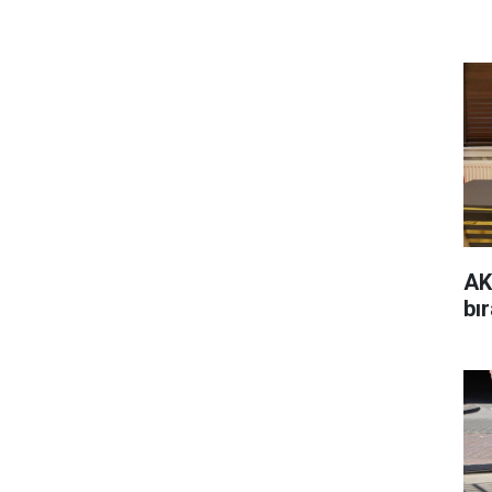
AK
bır