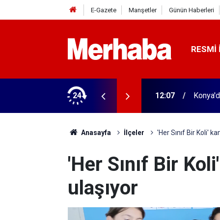
E-Gazete
Manşetler
Günün Haberleri
RESMI 
erasyon
24
12:07
Konya'd
Anasayfa
İlçeler
'Her Sınıf Bir Koli'
'Her Sınıf Bir Ko
ulaşıyor