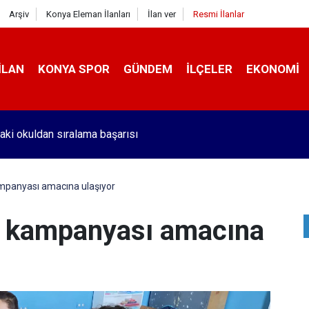
Arşiv
Konya Eleman İlanları
İlan ver
Resmi İlanlar
İLAN
KONYA SPOR
GÜNDEM
İLÇELER
EKONOMI
aki okuldan sıralama başarısı
 kampanyası amacına ulaşıyor
li' kampanyası amacına