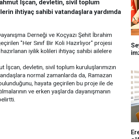
ahmut İşcan, devletin, sivil toplum
ilerin ihtiyaç sahibi vatandaşlara yardımda
ayanışma Derneği ve Koçyazı Şehit İbrahim
çirilen "Her Sınıf Bir Koli Hazırlıyor" projesi
Se
rlanan iyilik kolileri ihtiyaç sahibi ailelere
imz
İşcan, devletin, sivil toplum kuruluşlarımızın
i vatandaşlara normal zamanlarda da, Ramazan
bulunduğunu, hayata geçirilen bu proje ile de
tılmalarının ve erken yaşlarda dayanışmanın
lirtti.
Er