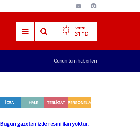
Konya
31 °C
12:03
KTO Başkanı Öztürk’ten Mekpan Panel’e ziyaret
Günün tüm
haberleri