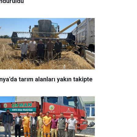
ndürüldü
nya'da tarım alanları yakın takipte