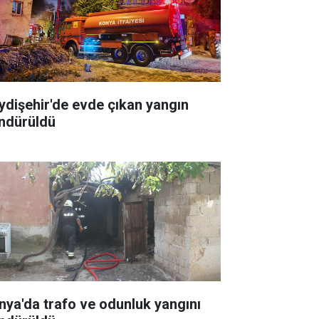
ydişehir'de evde çıkan yangın
ndürüldü
nya'da trafo ve odunluk yangını