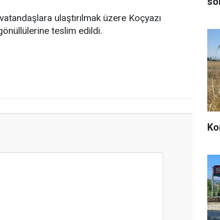
sö
bi vatandaşlara ulaştırılmak üzere Koçyazı
üllülerine teslim edildi.
Ko