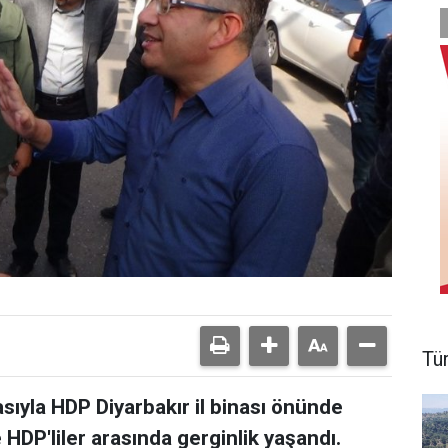
Tü
asıyla HDP Diyarbakır il binası önünde
 HDP'liler arasında gerginlik yaşandı.