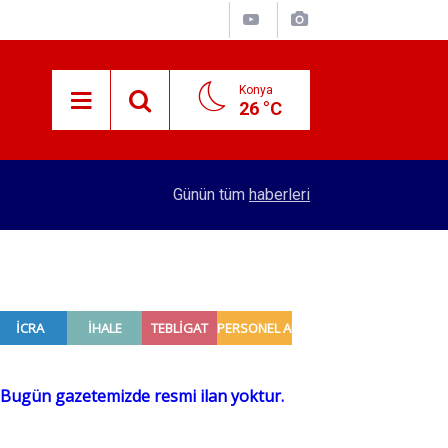
Konya
26 °C
15:45
Başkan Pekyatırmacı’dan esnaf ziyareti
Günün tüm
haberleri