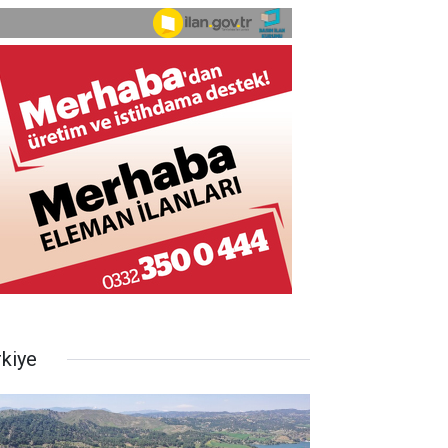
rkiye