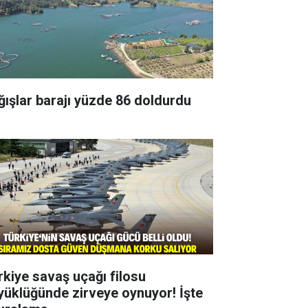
ğışlar barajı yüzde 86 doldurdu
rkiye savaş uçağı filosu
yüklüğünde zirveye oynuyor! İşte