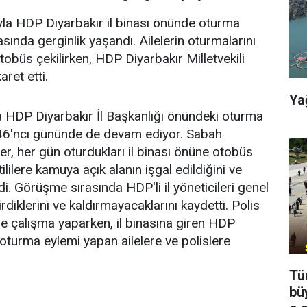
ıyla HDP Diyarbakır il binası önünde oturma
rasında gerginlik yaşandı. Ailelerin oturmalarını
obüs çekilirken, HDP Diyarbakır Milletvekili
ret etti.
Ya
yla HDP Diyarbakır İl Başkanlığı önündeki oturma
i 46'ncı gününde de devam ediyor. Sabah
ler, her gün oturdukları il binası önüne otobüs
ililere kamuya açık alanın işgal edildiğini ve
di. Görüşme sırasında HDP'li il yöneticileri genel
diklerini ve kaldırmayacaklarını kaydetti. Polis
de çalışma yaparken, il binasına giren HDP
, oturma eylemi yapan ailelere ve polislere
Tü
bü