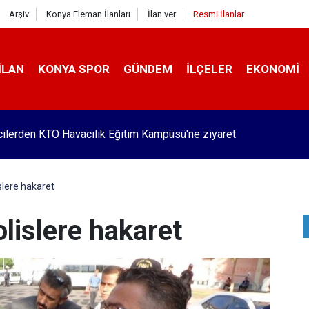
Arşiv
Konya Eleman İlanları
İlan ver
Resmi İlanlar
İLAN
KONYA SPOR
GÜNDEM
İLÇELER
EKONOMI
ilerden KTO Havacılık Eğitim Kampüsü'ne ziyaret
islere hakaret
olislere hakaret