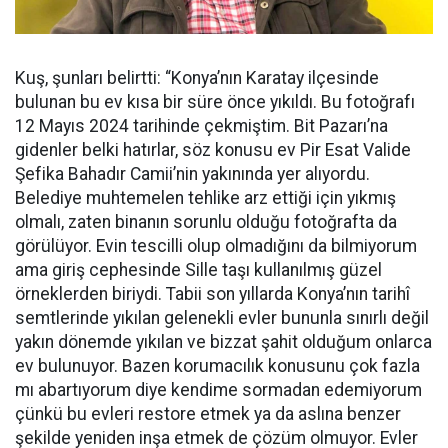
Kuş, şunları belirtti: “Konya’nın Karatay ilçesinde
bulunan bu ev kısa bir süre önce yıkıldı. Bu fotoğrafı
12 Mayıs 2024 tarihinde çekmiştim. Bit Pazarı’na
gidenler belki hatırlar, söz konusu ev Pir Esat Valide
Şefika Bahadır Camii’nin yakınında yer alıyordu.
Belediye muhtemelen tehlike arz ettiği için yıkmış
olmalı, zaten binanın sorunlu olduğu fotoğrafta da
görülüyor. Evin tescilli olup olmadığını da bilmiyorum
ama giriş cephesinde Sille taşı kullanılmış güzel
örneklerden biriydi. Tabii son yıllarda Konya’nın tarihî
semtlerinde yıkılan gelenekli evler bununla sınırlı değil
yakın dönemde yıkılan ve bizzat şahit olduğum onlarca
ev bulunuyor. Bazen korumacılık konusunu çok fazla
mı abartıyorum diye kendime sormadan edemiyorum
çünkü bu evleri restore etmek ya da aslına benzer
şekilde yeniden inşa etmek de çözüm olmuyor. Evler