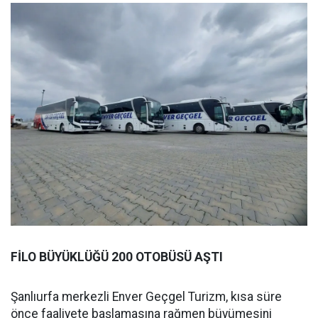
FİLO BÜYÜKLÜĞÜ 200 OTOBÜSÜ AŞTI
Şanlıurfa merkezli Enver Geçgel Turizm, kısa süre
önce faaliyete başlamasına rağmen büyümesini