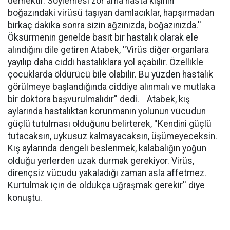
demektir. Söylemesi zor ama hasta kişinin
boğazındaki virüsü taşıyan damlacıklar, hapşırmadan
birkaç dakika sonra sizin ağzınızda, boğazınızda.''
Öksürmenin genelde basit bir hastalık olarak ele
alındığını dile getiren Atabek, ''Virüs diğer organlara
yayılıp daha ciddi hastalıklara yol açabilir. Özellikle
çocuklarda öldürücü bile olabilir. Bu yüzden hastalık
görülmeye başlandığında ciddiye alınmalı ve mutlaka
bir doktora başvurulmalıdır'' dedi. Atabek, kış
aylarında hastalıktan korunmanın yolunun vücudun
güçlü tutulması olduğunu belirterek, ''Kendini güçlü
tutacaksın, uykusuz kalmayacaksın, üşümeyeceksin.
Kış aylarında dengeli beslenmek, kalabalığın yoğun
olduğu yerlerden uzak durmak gerekiyor. Virüs,
dirençsiz vücudu yakaladığı zaman asla affetmez.
Kurtulmak için de oldukça uğraşmak gerekir'' diye
konuştu.