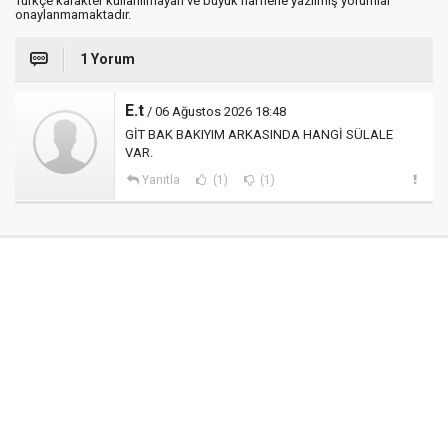
Türkçe karakter kullanılmayan ve büyük harflerle yazılmış yorumlar
onaylanmamaktadır.
1 Yorum
E.t
/ 06 Ağustos 2026 18:48
GİT BAK BAKIYIM ARKASINDA HANGİ SÜLALE
VAR.
Yanıtla
(1)
(1)