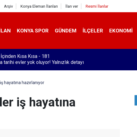
Arşiv
Konya Eleman İlanları
İlan ver
Resmi İlanlar
İLAN
KONYA SPOR
GÜNDEM
İLÇELER
EKONOMI
 tarihi evler yok oluyor! Yalnızlık detayı
iş hayatına hazırlanıyor
er iş hayatına