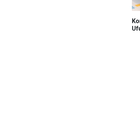
Ko
Uf