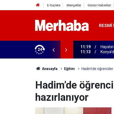
E-Gazete
Manşetler
Günün Haberleri
RESMI 
24
11:13
Konya'da
Anasayfa
Eğitim
Hadim’de öğrenciler 
Hadim’de öğrencil
hazırlanıyor