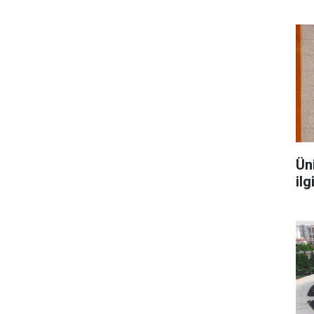
Ün
ilg