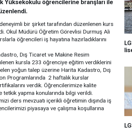
 Yüksekokulu öğrencilerine branşları ile
düzenlendi.
deneyimli bir şirket tarafından düzenlenen kurs
ildi. Okul Müdürü Öğretim Görevlisi Durmuş Ali
slarla öğrencileri iş hayatına hazırladıklarını
LG
lis
dastro, Dış Ticaret ve Makine Resim
enen kursla 233 öğrenciye eğitim verdiklerini
elen yoğun talep üzerine Harita Kadastro, Dış
on Programlarında 2 haftalık kurslar
fikalarını verdik. Öğrencilerimize kalite
e tetkik yapma konularında bilgi verildi.
izi ders mevzuatı içerikli öğretimin dışında iş
encilerimizi piyasaya ve çalışma koşullarına
LG