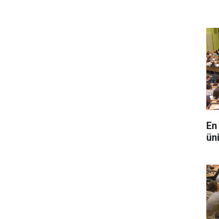
En
üni