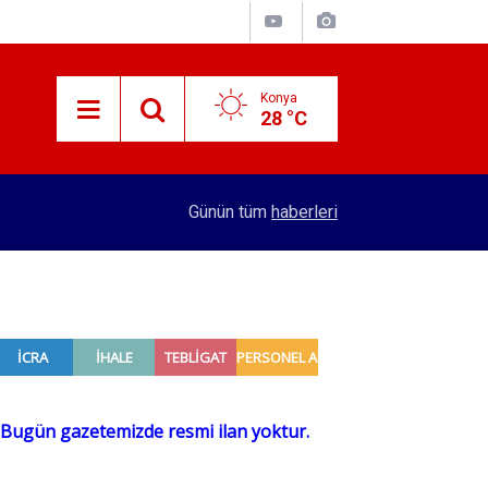
Konya
28 °C
10:36
Uçaklarda el çantası dönemi bitiyor! Ekstra 25 
Günün tüm
haberleri