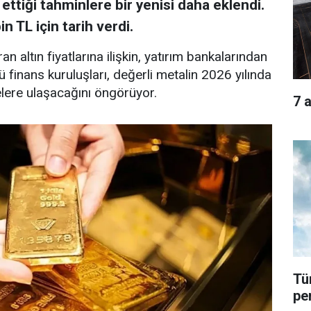
 ettiği tahminlere bir yenisi daha eklendi.
n TL için tarih verdi.
n altın fiyatlarına ilişkin, yatırım bankalarından
ü finans kuruluşları, değerli metalin 2026 yılında
elere ulaşacağını öngörüyor.
7 
Tü
pe