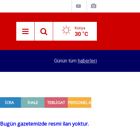
Konya
30 °C
13:53
'Konya’da taşınması istenirken iş makinelerinin 
Günün tüm
haberleri