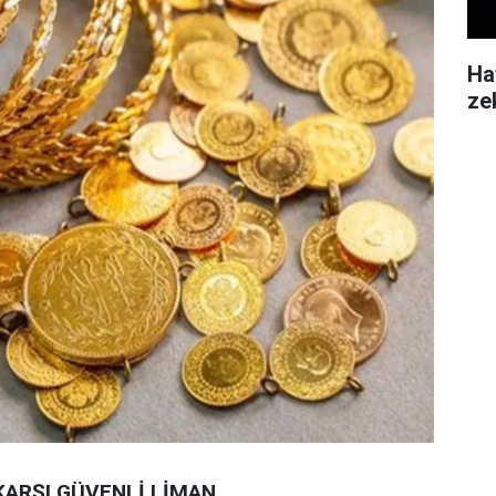
Ha
ze
KARŞI GÜVENLİ LİMAN