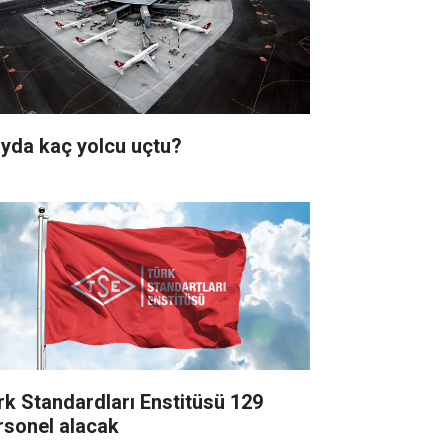
ayda kaç yolcu uçtu?
rk Standardları Enstitüsü 129
rsonel alacak