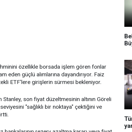
Be
Bü
hminini özellikle borsada işlem gören fonlar
m eden güçlü alımlarına dayandırıyor. Faiz
tekli ETF'lere girişlerin sürmesi bekleniyor.
Stanley, son fiyat düzeltmesinin altının Göreli
eviyesini "sağlıklı bir noktaya" çektiğini ve
tti.
Tü
ya
bankalarının rezerv azaltma kararı veya fiyat