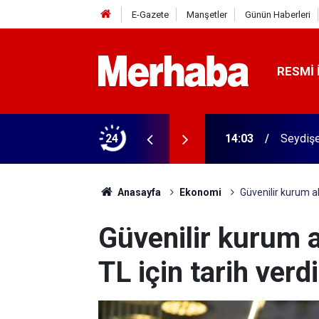
E-Gazete
Manşetler
Günün Haberleri
RESMI 
 personel alacak
24
14:03
Seydişe
Anasayfa
Ekonomi
Güvenilir kurum alt
Güvenilir kurum al
TL için tarih verdi