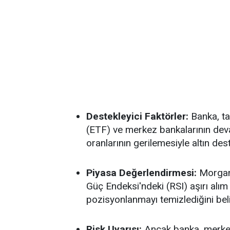
Destekleyici Faktörler:
Banka, ta
(ETF) ve merkez bankalarının deva
oranlarının gerilemesiyle altın des
Piyasa Değerlendirmesi:
Morgan 
Güç Endeksi'ndeki (RSI) aşırı alım s
pozisyonlanmayı temizlediğini belir
Risk Uyarısı:
Ancak banka, merkez 