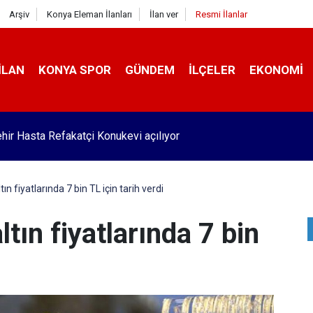
Arşiv
Konya Eleman İlanları
İlan ver
Resmi İlanlar
İLAN
KONYA SPOR
GÜNDEM
İLÇELER
EKONOMI
hir Hasta Refakatçi Konukevi açılıyor
ın fiyatlarında 7 bin TL için tarih verdi
tın fiyatlarında 7 bin