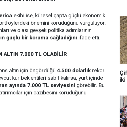
erica
ekibi ise, küresel çapta güçlü ekonomik
ortföylerdeki önemini koruduğunu vurguluyor.
ları ve olası gevşek politika adımlarının
nın güçlü bir koruma sağladığını
ifade etti.
ALTIN 7.000 TL OLABİLİR
ons altın için öngördüğü
4.500 dolarlık
rekor
Çif
t kur beklentileri sabit kalırsa, yurt içinde
iki
iran ayında 7.000 TL seviyesini
görebilir. Bu
yatırımcılar için cazibesini koruduğunu