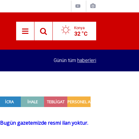
Konya
32 °C
13:18
Konya'da çeyrek ekmek köfte ile başlayan hikay
Günün tüm
haberleri