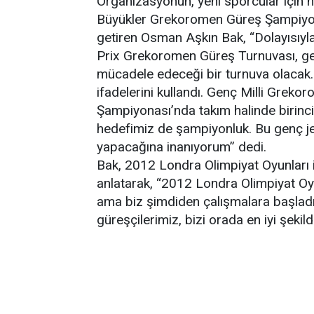
Organizasyonun, yeni sporcular için 
Büyükler Grekoromen Güreş Şampiyonas
getiren Osman Aşkın Bak, “Dolayısıyl
Prix Grekoromen Güreş Turnuvası, gen
mücadele edeceği bir turnuva olacak
ifadelerini kullandı. Genç Milli Gre
Şampiyonası’nda takım halinde birinci
hedefimiz de şampiyonluk. Bu genç je
yapacağına inanıyorum” dedi.
Bak, 2012 Londra Olimpiyat Oyunları iç
anlatarak, “2012 Londra Olimpiyat Oyu
ama biz şimdiden çalışmalara başlad
güreşçilerimiz, bizi orada en iyi şeki