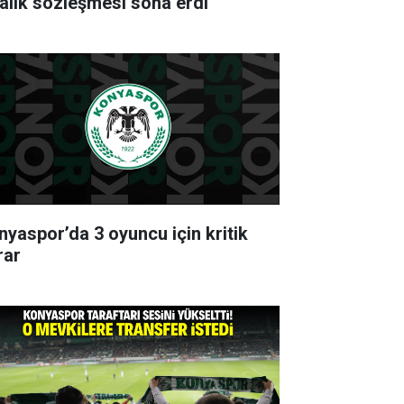
ralık sözleşmesi sona erdi
nyaspor’da 3 oyuncu için kritik
rar