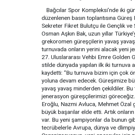
Bağcılar Spor Kompleksi’nde iki gün
düzenlenen basın toplantısına Güre
Sekreter Fikret Bulutçu ile Gençlik v
Osman Aşkın Bak, uzun yıllar Türkiye’
grekoromen güreşçilerin yavaş yavaş m
turnuvada onların yerini alacak yeni j
27. Uluslararası Vehbi Emre Golden 
stilde dünyada yapılan ilk iki turnuva 
kaydetti: “Bu turnuva bizim için çok ö
yoluna devam edecek. Güreşimize büy
yavaş yavaş minderden çekildiler. Bu t
jenerasyon güreşçilerimizi göreceğiz
Eroğlu, Nazmi Avluca, Mehmet Özal g
büyük başarılar elde etti. Artık onlar
var. Bu yeni şampiyonlar da bunun gib
tecrübelerle Avrupa, dünya ve dlimpiy