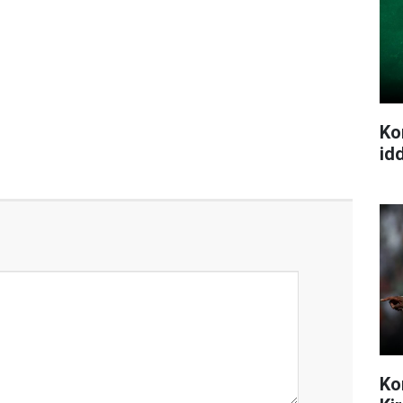
Ko
idd
Ko