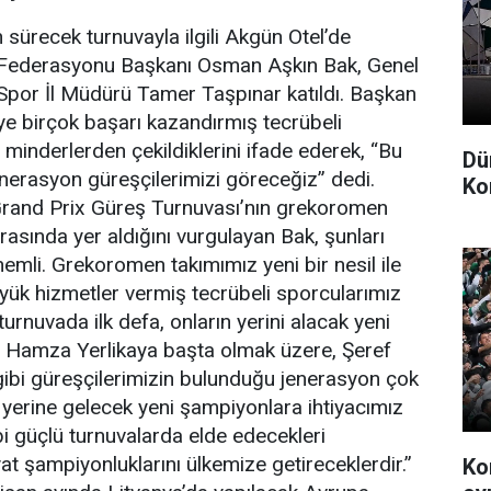
 sürecek turnuvayla ilgili Akgün Otel’de
ş Federasyonu Başkanı Osman Aşkın Bak, Genel
e Spor İl Müdürü Tamer Taşpınar katıldı. Başkan
ye birçok başarı kazandırmış tecrübeli
inderlerden çekildiklerini ifade ederek, “Bu
Dü
enerasyon güreşçilerimizi göreceğiz” dedi.
Ko
Grand Prix Güreş Turnuvası’nın grekoromen
arasında yer aldığını vurgulayan Bak, şunları
nemli. Grekoromen takımımız yeni bir nesil ile
ük hizmetler vermiş tecrübeli sporcularımız
urnuvada ilk defa, onların yerini alacak yeni
. Hamza Yerlikaya başta olmak üzere, Şeref
ibi güreşçilerimizin bulunduğu jenerasyon çok
ın yerine gelecek yeni şampiyonlara ihtiyacımız
i güçlü turnuvalarda elde edecekleri
at şampiyonluklarını ülkemize getireceklerdir.”
Ko