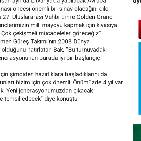
oy
nisan ayında Litvanya’da yapılacak Avrupa
ı öncesi önemli bir sınav olacağını dile
a 27. Uluslararası Vehbi Emre Golden Grand
çlerimizin milli mayoyu kapmak için kıyasıya
. Çok çekişmeli mücadeleler göreceğiz”
koromen Güreş Takımı’nın 2008 Dünya
 olduğunu hatırlatan Bak, “Bu turnuvadaki
nerasyonunun burada iyi bir başlangıç
in şimdiden hazırlıklara başladıklarını da
nları bizim için çok önemli. Önümüzde 4 yıl var
ık. Yeni jenerasyonumuzdan çıkacak
lde temsil edecek” diye konuştu.