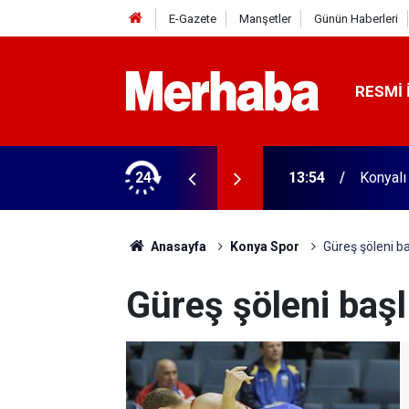
E-Gazete
Manşetler
Günün Haberleri
RESMI 
naklamada para geçmiyor
24
13:27
71 ilde
Anasayfa
Konya Spor
Güreş şöleni ba
Güreş şöleni başl