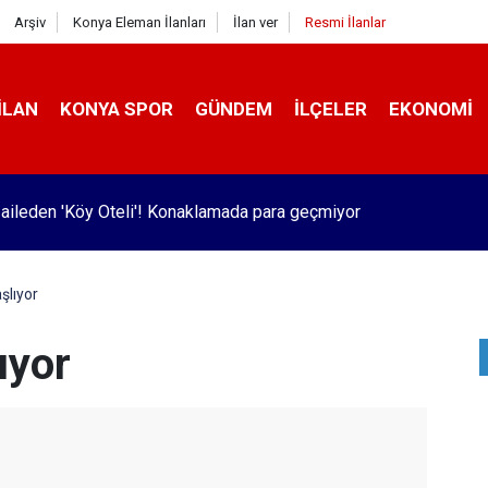
Arşiv
Konya Eleman İlanları
İlan ver
Resmi İlanlar
İLAN
KONYA SPOR
GÜNDEM
İLÇELER
EKONOMI
 uyuşturucu operasyonu! 100'lerce tutuklama
şlıyor
ıyor